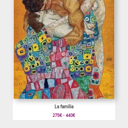
La familia
Rango
275
€
-
440
€
de