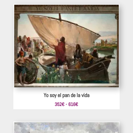
precios:
desde
275€
hasta
440€
Yo soy el pan de la vida
Rango
352
€
-
616
€
de
precios:
desde