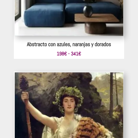
Abstracto con azules, naranjas y dorados
Rango
198
€
-
341
€
de
precios:
desde
198€
hasta
341€