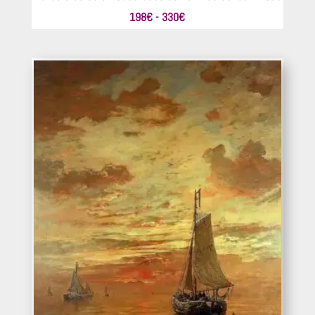
Rango
198
€
-
330
€
de
precios:
desde
198€
hasta
330€