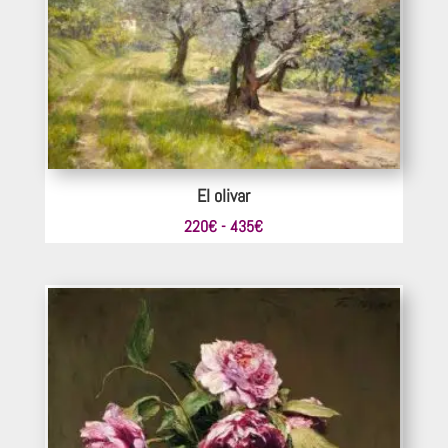
605€
El olivar
Rango
220
€
-
435
€
de
precios:
desde
220€
hasta
435€