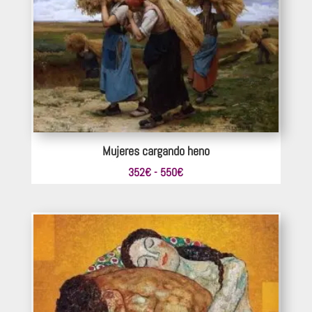
hasta
374€
Mujeres cargando heno
Rango
352
€
-
550
€
de
precios:
desde
352€
hasta
550€