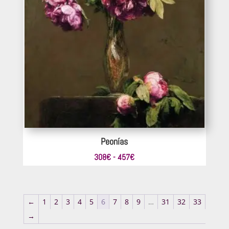
Peonías
Rango
308
€
-
457
€
de
precios:
desde
←
1
2
3
4
5
6
7
8
9
…
31
32
33
308€
→
hasta