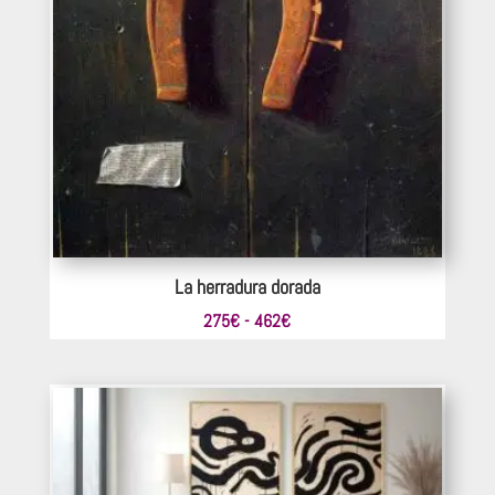
La herradura dorada
Rango
275
€
-
462
€
de
precios:
desde
275€
hasta
462€