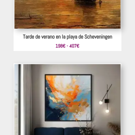
Tarde de verano en la playa de Scheveningen
Rango
198
€
-
407
€
de
precios:
desde
198€
hasta
407€