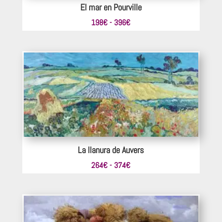
El mar en Pourville
Rango
198
€
-
396
€
de
precios:
desde
198€
hasta
396€
La llanura de Auvers
Rango
264
€
-
374
€
de
precios:
desde
264€