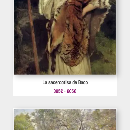
La sacerdotisa de Baco
Rango
385
€
-
605
€
de
precios:
desde
385€
hasta