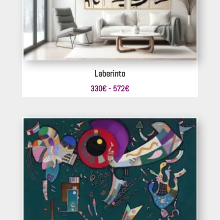
Laberinto
Rango
330
€
-
572
€
de
precios:
desde
330€
hasta
572€