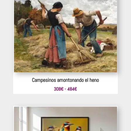
352€
hasta
616€
Campesinos amontonando el heno
Rango
308
€
-
484
€
de
precios:
desde
308€
hasta