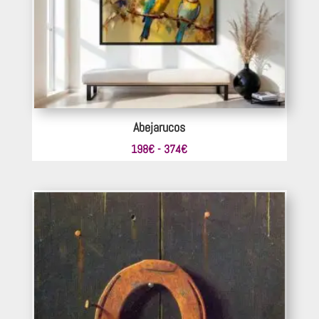
484€
Abejarucos
Rango
198
€
-
374
€
de
precios:
desde
198€
hasta
374€