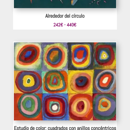
Alrededor del círculo
Rango
242
€
-
440
€
de
precios:
desde
242€
hasta
440€
Estudio de color: cuadrados con anillos concéntricos