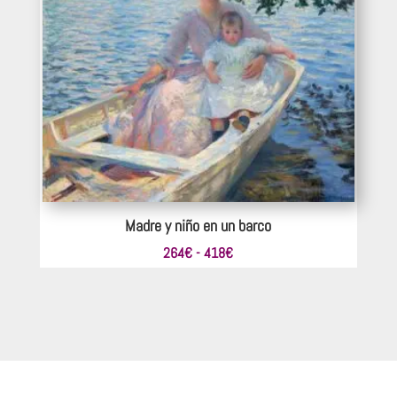
605€
Madre y niño en un barco
Rango
264
€
-
418
€
de
precios:
desde
264€
hasta
418€