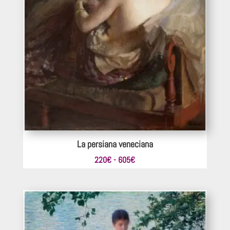
La persiana veneciana
Rango
220
€
-
605
€
de
precios:
desde
220€
hasta