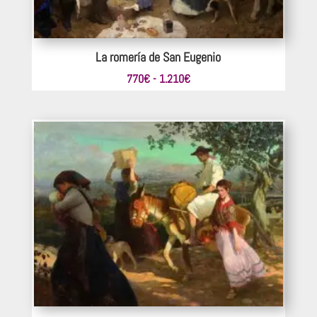
La romería de San Eugenio
Rango
770
€
-
1.210
€
de
precios:
desde
770€
hasta
1.210€