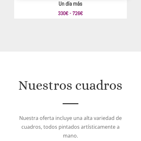
Un día más
Rango
330
€
-
726
€
de
precios:
desde
330€
hasta
726€
Nuestros cuadros
Nuestra oferta incluye una alta variedad de
cuadros, todos pintados artísticamente a
mano.