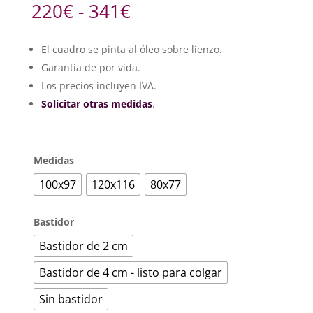
Rango
220
€
-
341
€
de
precios:
El cuadro se pinta al óleo sobre lienzo.
desde
Garantía de por vida.
220€
hasta
Los precios incluyen IVA.
341€
Solicitar otras medidas
.
Medidas
100x97
120x116
80x77
Bastidor
Bastidor de 2 cm
Bastidor de 4 cm - listo para colgar
Sin bastidor