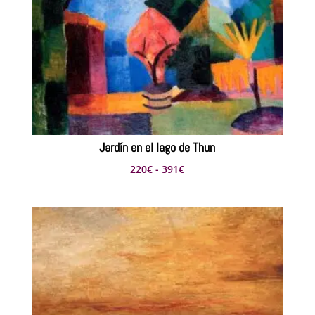
297€
Jardín en el lago de Thun
Rango
220
€
-
391
€
de
precios:
desde
220€
hasta
391€