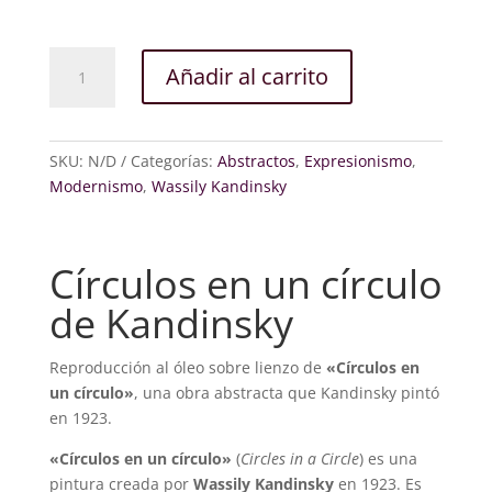
Círculos
Añadir al carrito
en
un
círculo
cantidad
SKU:
N/D
Categorías:
Abstractos
,
Expresionismo
,
Modernismo
,
Wassily Kandinsky
Círculos en un círculo
de Kandinsky
Reproducción al óleo sobre lienzo de
«Círculos en
un círculo»
, una obra abstracta que Kandinsky pintó
en 1923.
«Círculos en un círculo»
(
Circles in a Circle
) es una
pintura creada por
Wassily Kandinsky
en 1923. Es