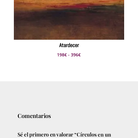
Atardecer
Rango
198
€
-
396
€
de
precios:
desde
198€
hasta
396€
Comentarios
Sé el primero en valorar “Círculos en un