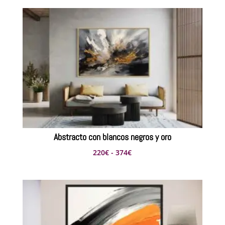
Abstracto con blancos negros y oro
Rango
220
€
-
374
€
de
precios:
desde
220€
hasta