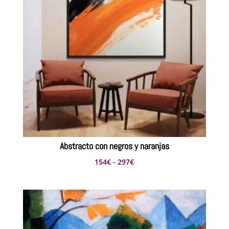
374€
Abstracto con negros y naranjas
Rango
154
€
-
297
€
de
precios:
desde
154€
hasta