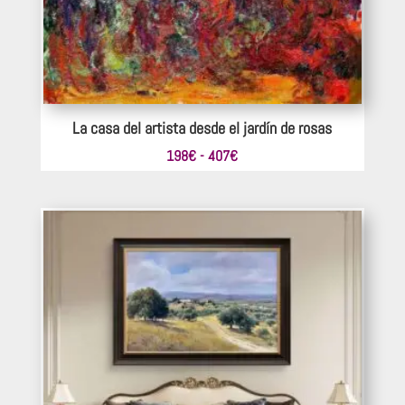
La casa del artista desde el jardín de rosas
Rango
198
€
-
407
€
de
precios:
desde
198€
hasta
407€