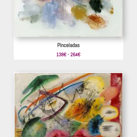
Pinceladas
Rango
138
€
-
264
€
de
precios:
desde
138€
hasta
264€