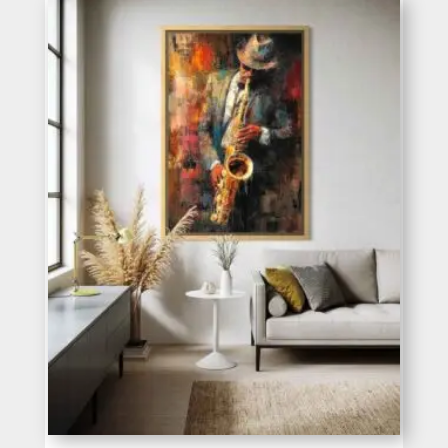
desde
396€
hasta
660€