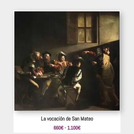
de
precios:
desde
220€
hasta
363€
La vocación de San Mateo
Rango
660
€
-
1.100
€