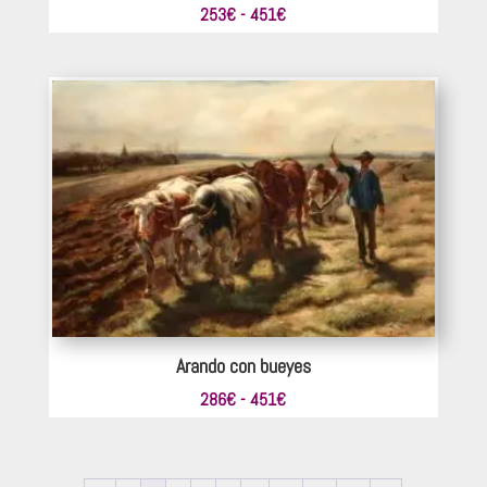
Rango
253
€
-
451
€
de
precios:
desde
253€
hasta
451€
Arando con bueyes
Rango
286
€
-
451
€
de
precios:
desde