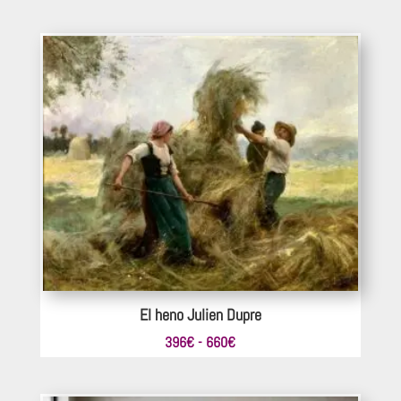
de
precios:
desde
660€
hasta
1.100€
El heno Julien Dupre
Rango
396
€
-
660
€
de
precios: