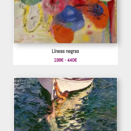
Líneas negras
Rango
198
€
-
440
€
de
precios:
desde
198€
hasta
440€