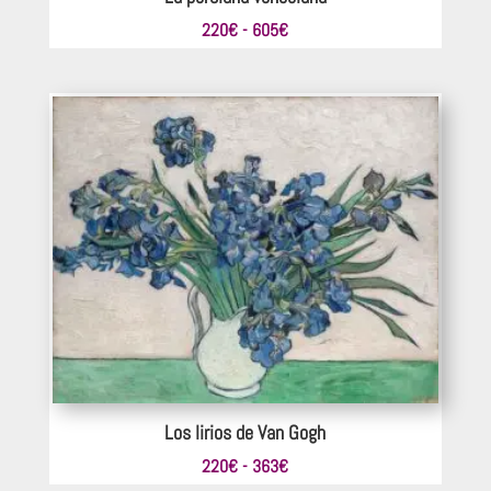
Rango
220
€
-
605
€
de
precios:
desde
220€
hasta
605€
Los lirios de Van Gogh
Rango
220
€
-
363
€