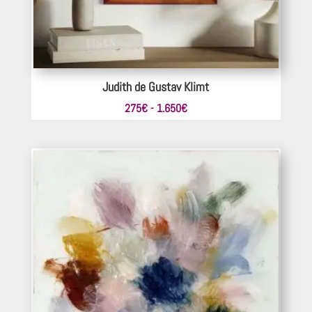
Judith de Gustav Klimt
Rango
275
€
-
1.650
€
de
precios:
desde
275€
hasta
1.650€