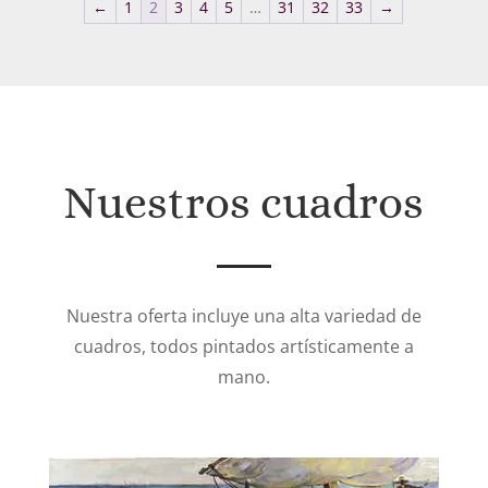
←
1
2
3
4
5
…
31
32
33
→
286€
hasta
451€
Nuestros cuadros
Nuestra oferta incluye una alta variedad de
cuadros, todos pintados artísticamente a
mano.