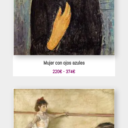
Mujer con ojos azules
Rango
220
€
-
374
€
de
precios:
desde
220€
hasta
374€