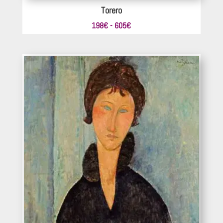
Torero
Rango
198
€
-
605
€
de
precios:
desde
198€
hasta
605€