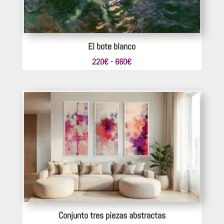
El bote blanco
Rango
220
€
-
660
€
de
precios:
desde
220€
hasta
660€
Conjunto tres piezas abstractas