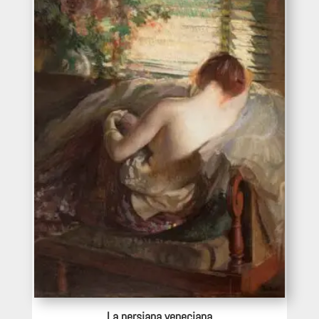
hasta
473€
La persiana veneciana