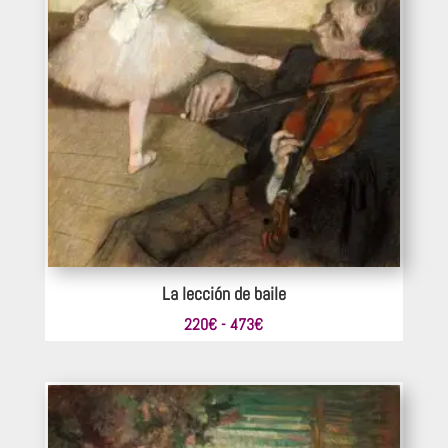
La lección de baile
Rango
220
€
-
473
€
de
precios:
desde
220€