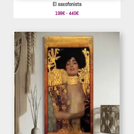
El saxofonista
Rango
198
€
-
440
€
de
precios:
desde
198€
hasta
440€