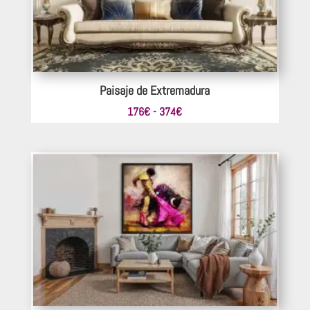
Paisaje de Extremadura
Rango
176
€
-
374
€
de
precios:
desde
176€
hasta
374€