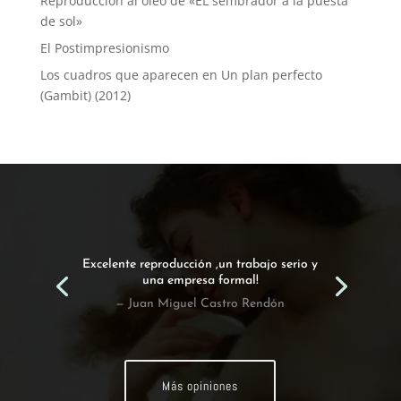
Reproducción al óleo de «EL sembrador a la puesta
de sol»
El Postimpresionismo
Los cuadros que aparecen en Un plan perfecto
(Gambit) (2012)
Excelente reproducción ,un trabajo serio y
una empresa formal!
— Juan Miguel Castro Rendón
Más opiniones