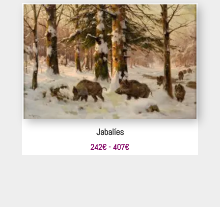
desde
242€
hasta
473€
Jabalíes
Rango
242
€
-
407
€
de
precios:
desde
242€
hasta