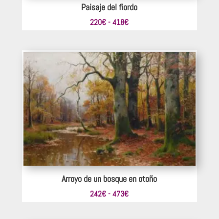
Paisaje del fiordo
Rango
220
€
-
418
€
de
precios:
desde
220€
hasta
418€
Arroyo de un bosque en otoño
Rango
242
€
-
473
€
de
precios: