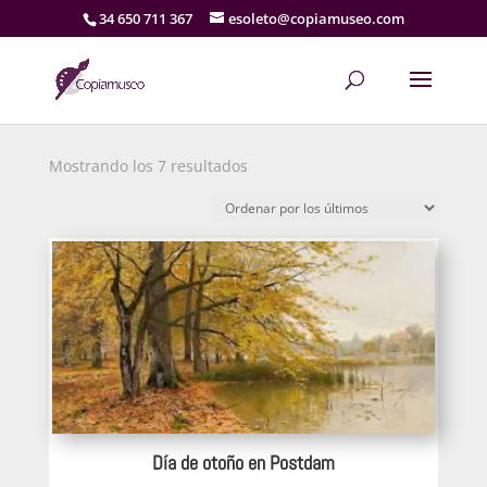
34 650 711 367
esoleto@copiamuseo.com
Ordenado
Mostrando los 7 resultados
por
los
últimos
Día de otoño en Postdam