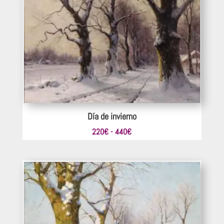
308€
hasta
396€
Día de invierno
Rango
220
€
-
440
€
de
precios:
desde
220€
hasta
440€