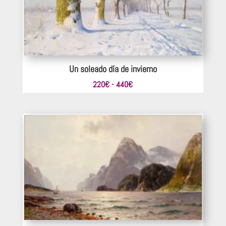
Un soleado día de invierno
Rango
220
€
-
440
€
de
precios:
desde
220€
hasta
440€