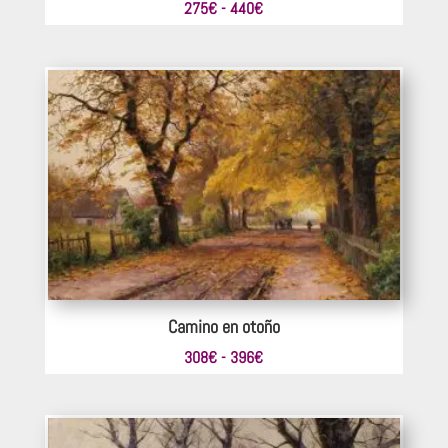
Rango
275
€
-
440
€
de
precios:
desde
275€
hasta
440€
Camino en otoño
Rango
308
€
-
396
€
de
precios:
desde