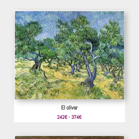
de
precios:
desde
220€
hasta
385€
El olivar
Rango
242
€
-
374
€
de
precios: