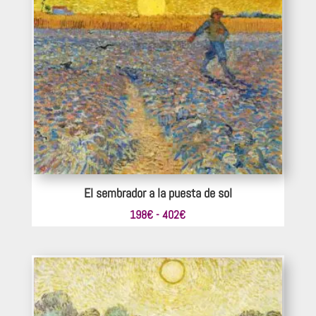
220€
hasta
369€
El sembrador a la puesta de sol
Rango
198
€
-
402
€
de
precios:
desde
198€
hasta