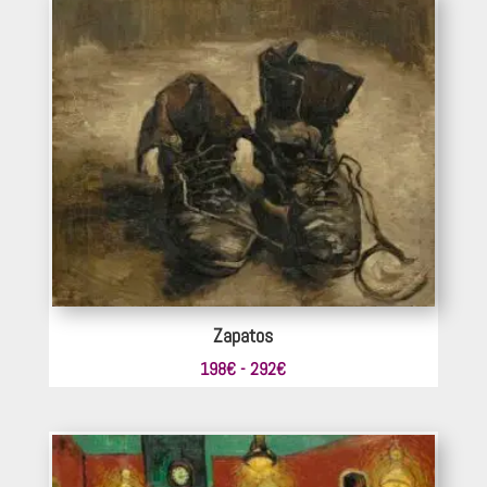
desde
242€
hasta
374€
Zapatos
Rango
198
€
-
292
€
de
precios:
desde
198€