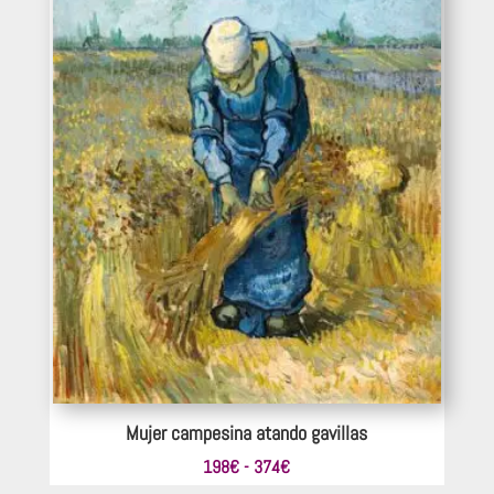
Mujer campesina atando gavillas
Rango
198
€
-
374
€