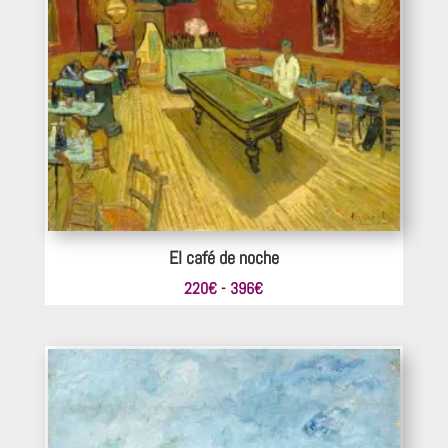
hasta
292€
El café de noche
Rango
220
€
-
396
€
de
precios:
desde
220€
hasta
396€