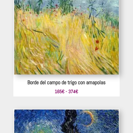
Borde del campo de trigo con amapolas
Rango
165
€
-
374
€
de
precios:
desde
165€
hasta