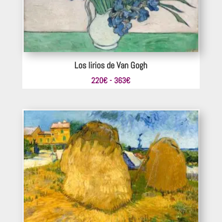
Los lirios de Van Gogh
Rango
220
€
-
363
€
de
precios:
desde
220€
hasta
363€