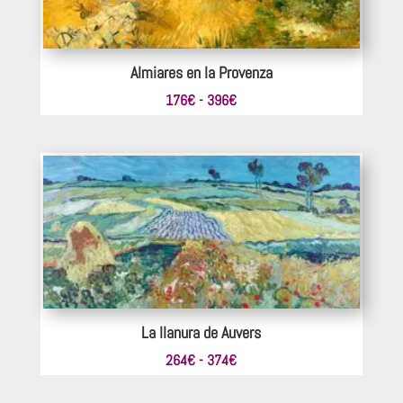
Almiares en la Provenza
Rango
176
€
-
396
€
de
precios:
desde
176€
hasta
396€
La llanura de Auvers
Rango
264
€
-
374
€
de