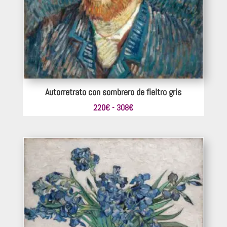
Autorretrato con sombrero de fieltro gris
Rango
220
€
-
308
€
de
precios:
desde
220€
hasta
308€