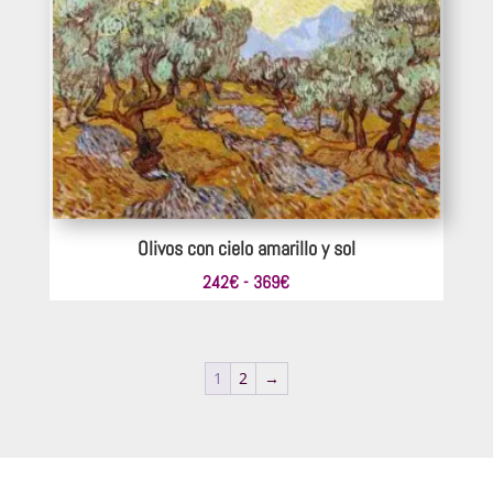
402€
Olivos con cielo amarillo y sol
Rango
242
€
-
369
€
de
precios:
desde
1
2
→
242€
hasta
369€