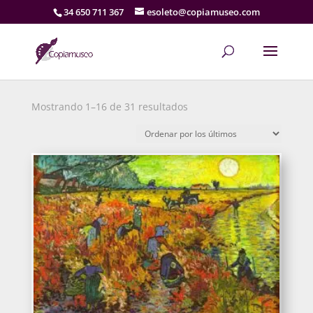
34 650 711 367
esoleto@copiamuseo.com
Ordenado
Mostrando 1–16 de 31 resultados
por
los
últimos