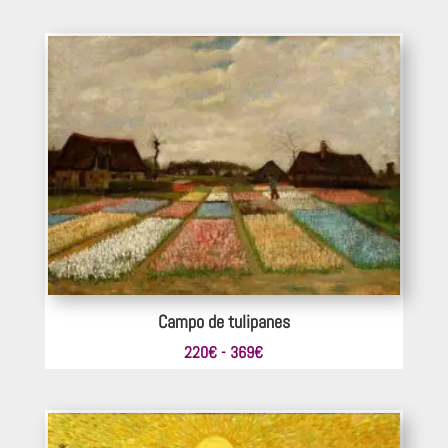
de
precios:
desde
198€
hasta
374€
Campo de tulipanes
Rango
220
€
-
369
€
de
precios:
desde