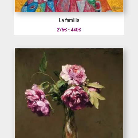
La familia
Rango
275
€
-
440
€
de
precios:
desde
275€
hasta
440€