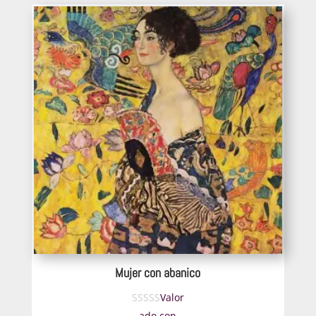
desde
330€
hasta
484€
Mujer con abanico
Valor
ado con