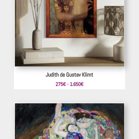
Judith de Gustav Klimt
Rango
275
€
-
1.650
€
de
precios:
desde
275€
hasta
1.650€