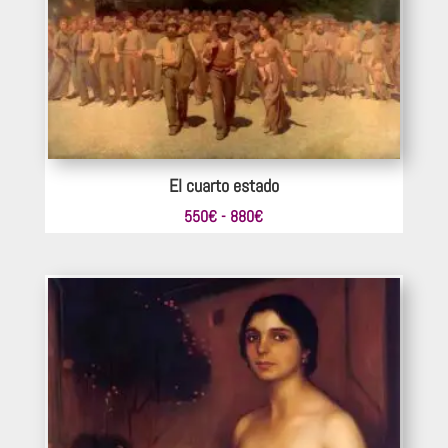
440€
hasta
825€
El cuarto estado
Rango
550
€
-
880
€
de
precios:
desde
550€
hasta
880€