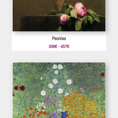
Peonías
Rango
308
€
-
457
€
de
precios:
desde
308€
hasta
457€