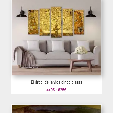
desde
220€
hasta
330€
El árbol de la vida cinco piezas
Rango
440
€
-
825
€
de
precios:
desde