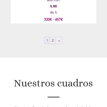
5.00
de 5
Rango
330
€
-
457
€
de
precios:
desde
1
2
→
330€
hasta
457€
Nuestros cuadros