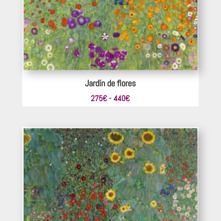
Jardín de flores
Rango
275
€
-
440
€
de
precios:
desde
275€
hasta
440€