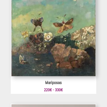
Mariposas
Rango
220
€
-
330
€
de
precios: