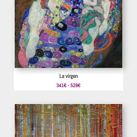
La virgen
Rango
341
€
-
528
€
de
precios:
desde
341€
hasta
528€