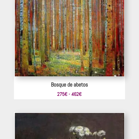
Bosque de abetos
Rango
275
€
-
462
€
de
precios:
desde
275€
hasta