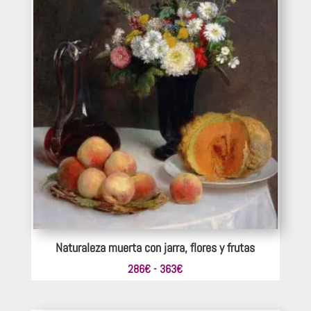
462€
Naturaleza muerta con jarra, flores y frutas
Rango
286
€
-
363
€
de
precios: