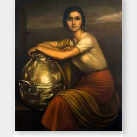
desde
275€
hasta
396€