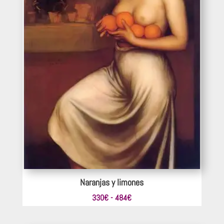
Naranjas y limones
Rango
330
€
-
484
€
de
precios: