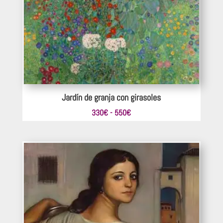
Jardín de granja con girasoles
Rango
330
€
-
550
€
de
precios:
desde
330€
hasta
550€