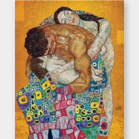
desde
286€
hasta
363€