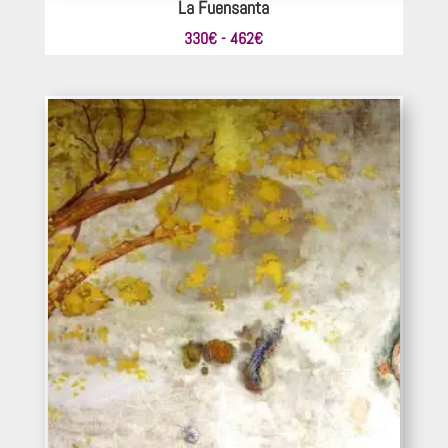
La Fuensanta
Rango
330
€
-
462
€
de
precios:
desde
330€
hasta
462€