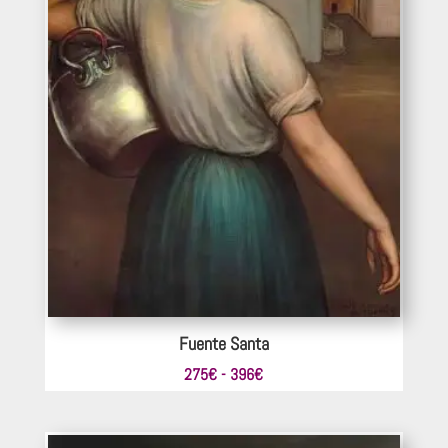
Fuente Santa
Rango
275
€
-
396
€
de
precios: