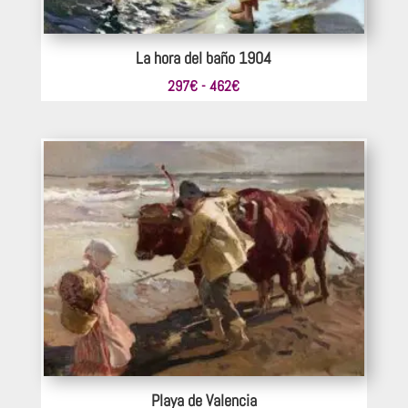
La hora del baño 1904
Rango
297
€
-
462
€
de
precios:
desde
297€
hasta
462€
Playa de Valencia