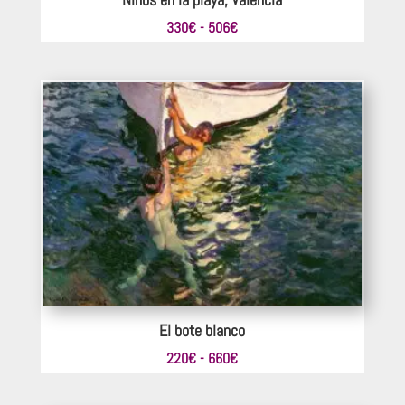
Rango
330
€
-
506
€
de
precios:
desde
330€
hasta
506€
El bote blanco
Rango
220
€
-
660
€
de
precios: