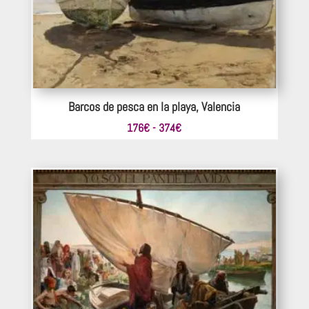
363€
Barcos de pesca en la playa, Valencia
Rango
176
€
-
374
€
de
precios:
desde
176€
hasta
374€