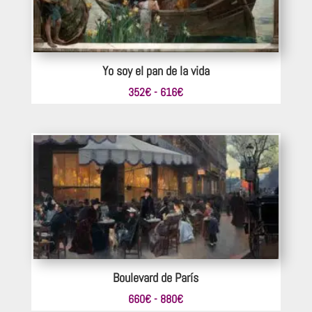
Yo soy el pan de la vida
Rango
352
€
-
616
€
de
precios:
desde
352€
hasta
616€
Boulevard de París
Rango
660
€
-
880
€