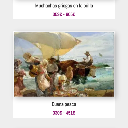
Muchachas griegas en la orilla
Rango
352
€
-
605
€
de
precios:
desde
352€
hasta
605€
Buena pesca
Rango
330
€
-
451
€
de
precios: