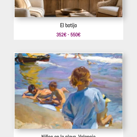
El botijo
Rango
352
€
-
550
€
de
precios:
desde
352€
hasta
550€
Niños en la playa, Valencia