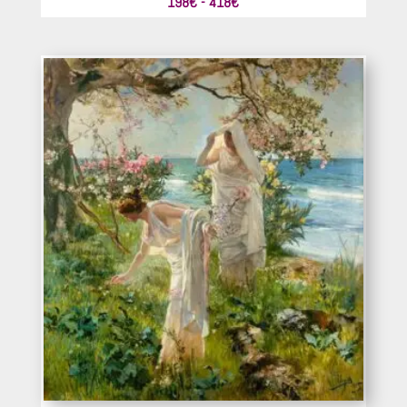
Rango
198
€
-
418
€
de
precios:
desde
198€
hasta
418€