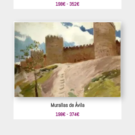
Rango
198
€
-
352
€
de
precios:
desde
198€
hasta
352€
Murallas de Ávila
Rango
198
€
-
374
€
de
precios: