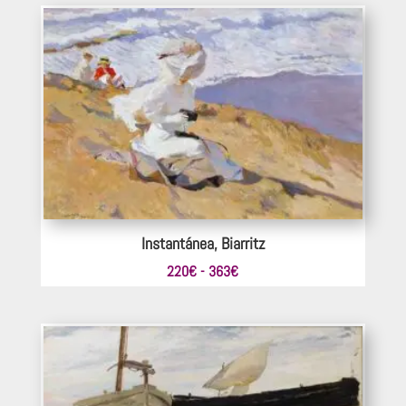
desde
220€
hasta
660€
Instantánea, Biarritz
Rango
220
€
-
363
€
de
precios:
desde
220€
hasta