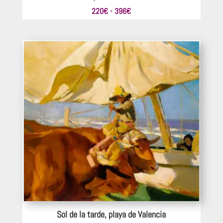
Rango
220
€
-
396
€
de
precios:
desde
220€
hasta
396€
Sol de la tarde, playa de Valencia