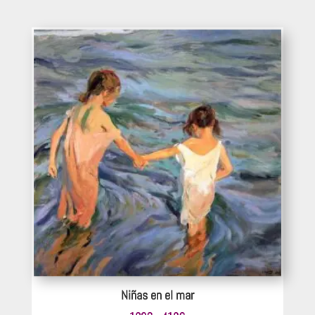
de
precios:
desde
660€
hasta
880€
Niñas en el mar