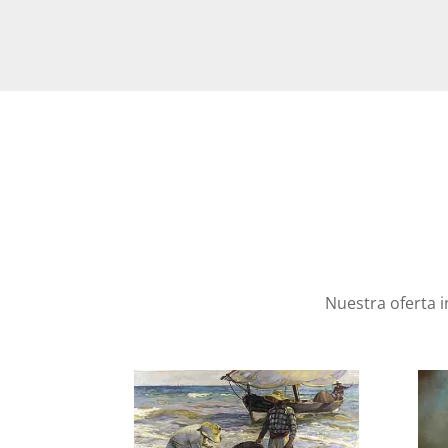
precios:
desde
990€
hasta
1.320€
Nuestra oferta 