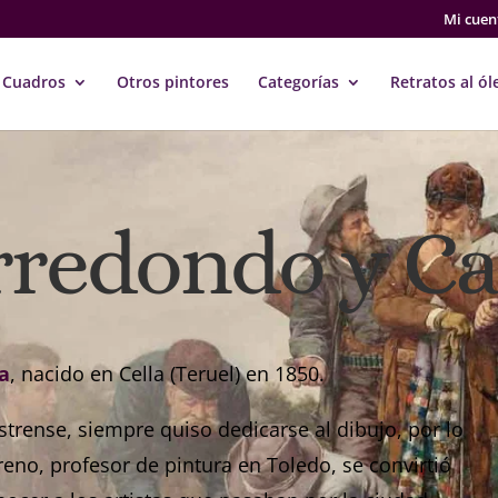
Mi cuen
Cuadros
Otros pintores
Categorías
Retratos al ól
rredondo y C
ta
, nacido en Cella (Teruel) en 1850.
castrense, siempre quiso dedicarse al dibujo, por lo
reno, profesor de pintura en Toledo, se convirtió