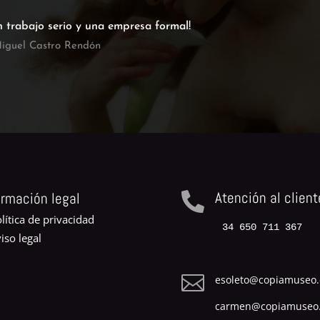
n trabajo serio y una empresa formal!
iguel Castro Rendón
Atención al client
ormación legal

lítica de privacidad
34 650 711 367
iso legal

esoleto@copiamuseo
carmen@copiamuseo