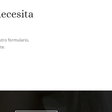
necesita
tro formulario,
te.