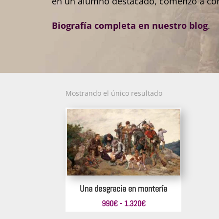
en un alumno destacado, comenzó a cono
Biografía completa en nuestro blog
.
Mostrando el único resultado
Una desgracia en montería
Rango
990
€
-
1.320
€
de