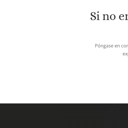
Si no e
Póngase en con
ex