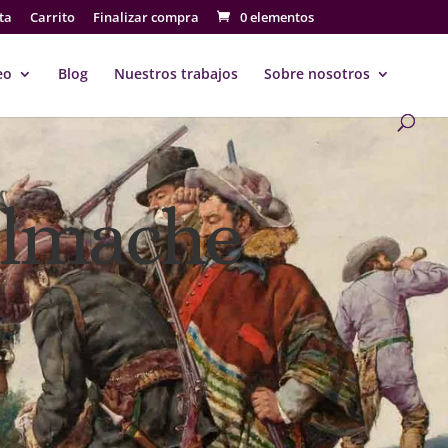
ta
Carrito
Finalizar compra
0 elementos
eo
Blog
Nuestros trabajos
Sobre nosotros
almache