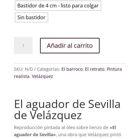
Bastidor de 4 cm - listo para colgar
Sin bastidor
El
Añadir al carrito
aguador
de
Sevilla
cantidad
SKU:
N/D
Categorías:
El barroco
,
El retrato
,
Pintura
realista
,
Velázquez
El aguador de Sevilla
de Velázquez
Reproducción pintada al óleo sobre lienzo de
«El
aguador de Sevilla»
, una obra que Velázquez pintó