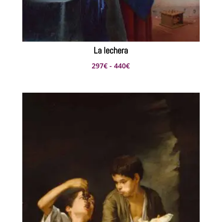
La lechera
Rango
297
€
-
440
€
de
precios:
desde
297€
hasta
440€