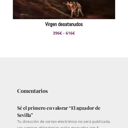
Virgen desatanudos
Rango
396
€
-
616
€
de
precios:
desde
396€
hasta
616€
Comentarios
Sé el primero en valorar “El aguador de
Sevilla”
Tu dirección de correo electrónico no será publicada.
Los campos obligatorios están marcados con
*