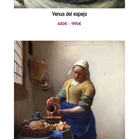
Venus del espejo
Rango
440
€
-
990
€
de
precios:
desde
440€
hasta
990€