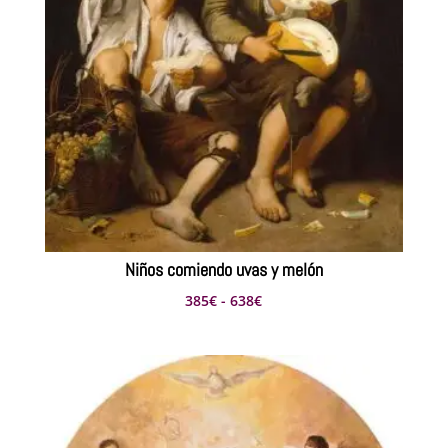
Niños comiendo uvas y melón
Rango
385
€
-
638
€
de
precios:
desde
385€
hasta