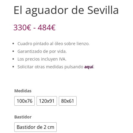
El aguador de Sevilla
Rango
330
€
-
484
€
de
precios:
Cuadro pintado al óleo sobre lienzo.
desde
Garantizado de por vida.
330€
hasta
Los precios incluyen IVA.
484€
Solicitar otras medidas pulsando
aquí
.
Medidas
100x76
120x91
80x61
Bastidor
Bastidor de 2 cm