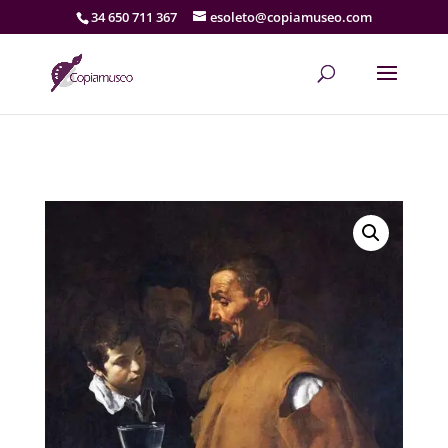
34 650 711 367
esoleto@copiamuseo.com