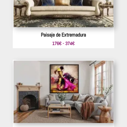
Paisaje de Extremadura
Rango
176
€
-
374
€
de
precios:
desde
176€
hasta
374€