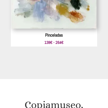
Pinceladas
Rango
138
€
-
264
€
de
precios:
desde
138€
hasta
264€
Copiamuseo,