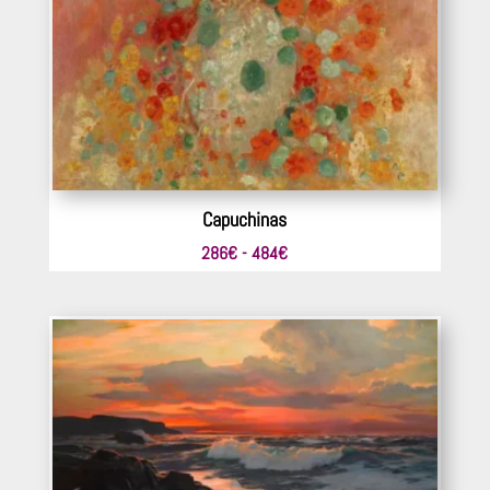
Capuchinas
Rango
286
€
-
484
€
de
precios:
desde
286€
hasta
484€