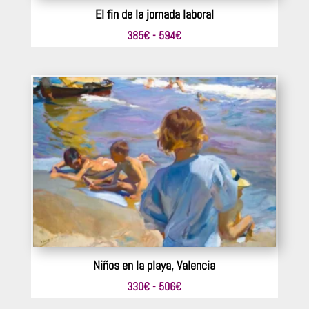
El fin de la jornada laboral
Rango
385
€
-
594
€
de
precios:
desde
385€
hasta
594€
Niños en la playa, Valencia
Rango
330
€
-
506
€
de