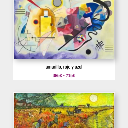
desde
330€
hasta
484€
amarillo, rojo y azul
Rango
385
€
-
715
€
de
precios:
desde
385€
hasta
715€