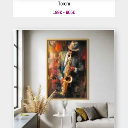
Torero
Rango
198
€
-
605
€
de
precios:
desde
198€
hasta
605€