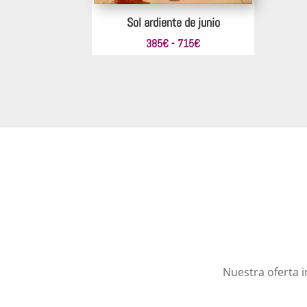
Sol ardiente de junio
Rango
385
€
-
715
€
de
precios:
desde
385€
hasta
715€
Nuestra oferta 