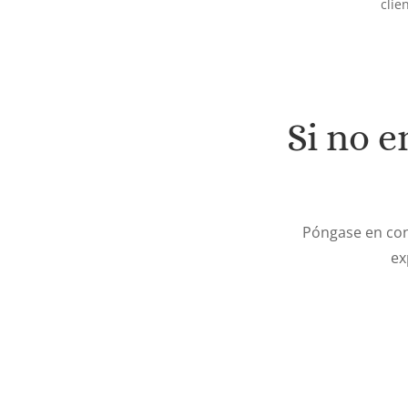
clie
Si no e
Póngase en con
ex