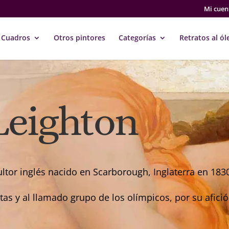
Mi cuen
Cuadros
Otros pintores
Categorías
Retratos al ól
Leighton
ultor inglés nacido en Scarborough, Inglaterra en 183
itas y al llamado grupo de los olímpicos, por su afici