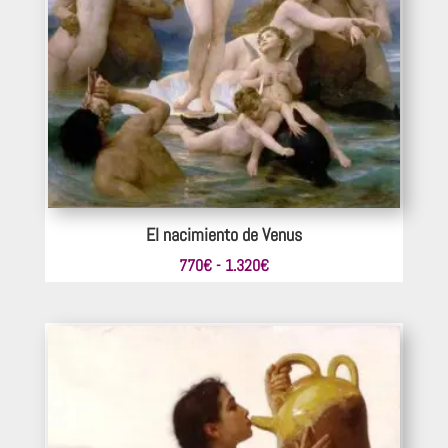
El nacimiento de Venus
Rango
770
€
-
1.320
€
de
precios:
desde
770€
hasta
1.320€