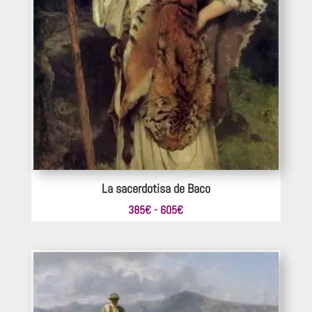
La sacerdotisa de Baco
Rango
385
€
-
605
€
de
precios:
desde
385€
hasta