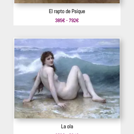
El rapto de Psique
Rango
385
€
-
792
€
de
precios:
desde
385€
hasta
792€
La ola