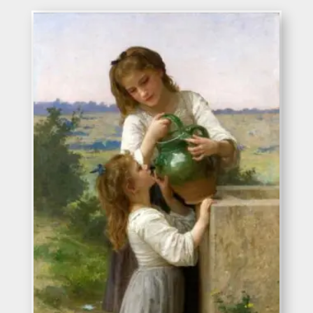
precios:
desde
330€
hasta
578€