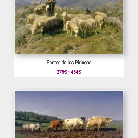
605€
Pastor de los Pirineos
Rango
275
€
-
484
€
de
precios:
desde
275€
hasta
484€