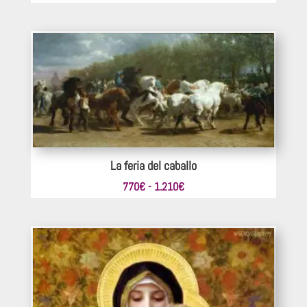
de
precios:
desde
363€
hasta
517€
La feria del caballo
Rango
770
€
-
1.210
€
de
precios:
desde
770€
hasta
1.210€