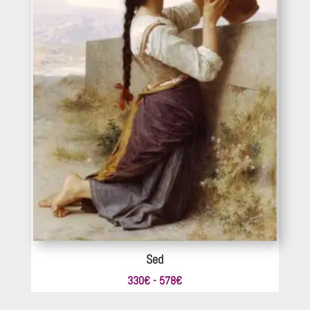
Sed
Rango
330
€
-
578
€
de