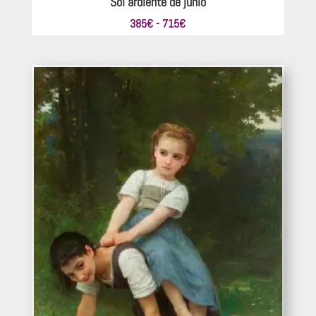
Sol ardiente de junio
Rango
385
€
-
715
€
de
precios:
desde
385€
hasta
715€