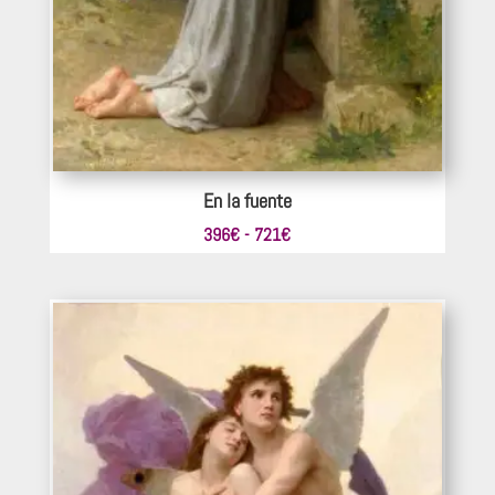
En la fuente
Rango
396
€
-
721
€
de
precios:
desde
396€
hasta
721€