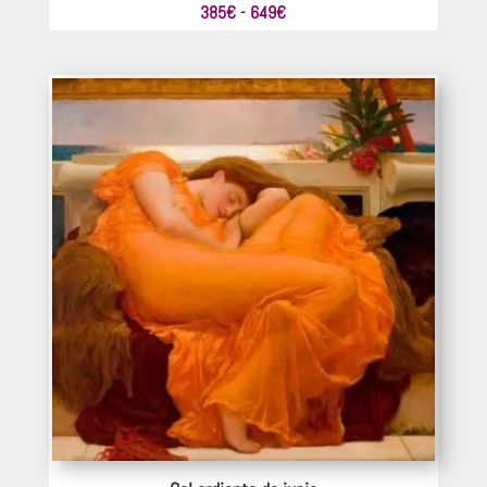
Rango
385
€
-
649
€
de
precios:
desde
385€
hasta
649€