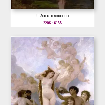
La Aurora o Amanecer
Rango
220
€
-
616
€
de
precios:
desde
220€
hasta
616€