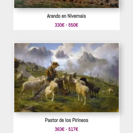
Arando en Nivernais
Rango
330
€
-
550
€
de
precios:
desde
330€
hasta
550€
Pastor de los Pirineos
Rango
363
€
-
517
€