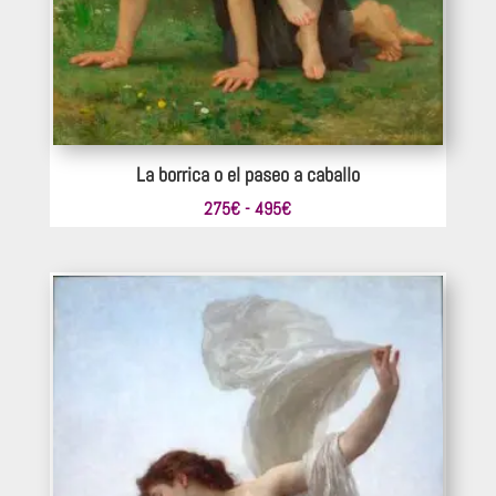
La borrica o el paseo a caballo
Rango
275
€
-
495
€
de
precios:
desde
275€
hasta
495€