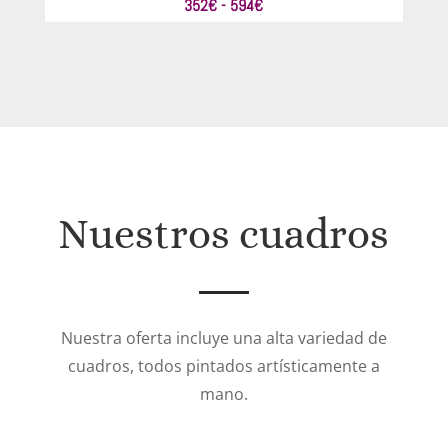
Rango
352
€
-
594
€
de
precios:
desde
352€
hasta
594€
Nuestros cuadros
Nuestra oferta incluye una alta variedad de
cuadros, todos pintados artísticamente a
mano.