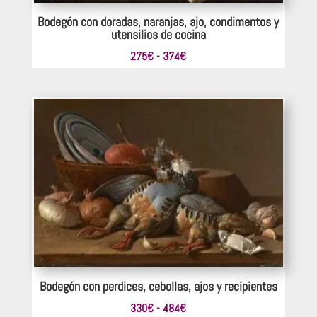
Bodegón con doradas, naranjas, ajo, condimentos y
utensilios de cocina
Rango
275
€
-
374
€
de
precios:
desde
275€
hasta
374€
Bodegón con perdices, cebollas, ajos y recipientes
Rango
330
€
-
484
€