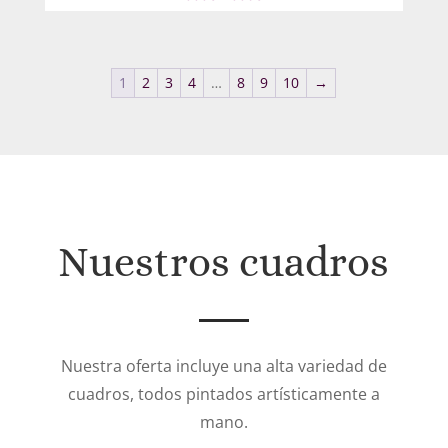
de
precios:
desde
1
2
3
4
…
8
9
10
→
330€
hasta
506€
Nuestros cuadros
Nuestra oferta incluye una alta variedad de
cuadros, todos pintados artísticamente a
mano.