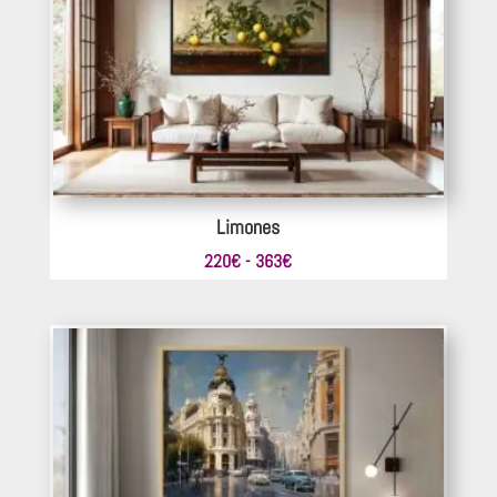
154€
hasta
341€
Limones
Rango
220
€
-
363
€
de
precios:
desde
220€
hasta
363€