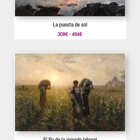
La puesta de sol
Rango
308
€
-
484
€
de
precios:
desde
308€
hasta
484€
El fin de la jornada laboral