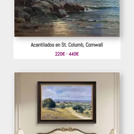
Acantilados en St. Columb, Cornwall
Rango
220
€
-
440
€
de
precios:
desde
220€
hasta
440€