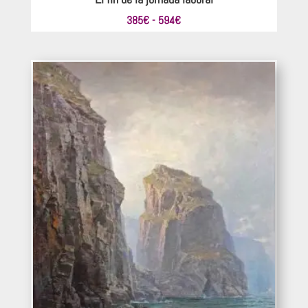
Rango
385
€
-
594
€
de
precios:
desde
385€
hasta
594€