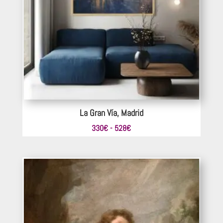
La Gran Vía, Madrid
Rango
330
€
-
528
€
de
precios:
desde
330€
hasta
528€