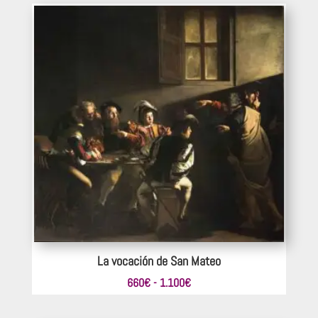
desde
220€
hasta
605€
La vocación de San Mateo
Rango
660
€
-
1.100
€
de