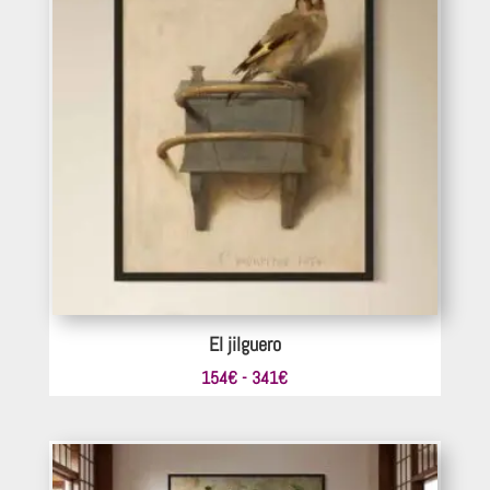
El jilguero
Rango
154
€
-
341
€
de
precios:
desde