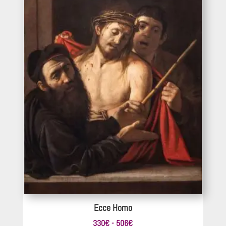
330€
hasta
561€
Ecce Homo
Rango
330
€
-
506
€