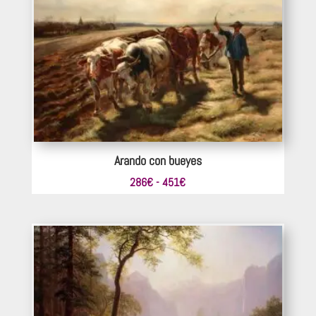
396€
hasta
660€
Arando con bueyes
Rango
286
€
-
451
€
de
precios:
desde
286€
hasta
451€