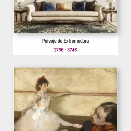
Paisaje de Extremadura
Rango
176
€
-
374
€
de
precios:
desde
176€
hasta
374€