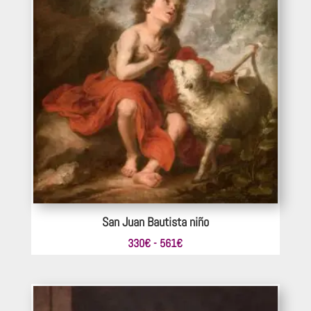
San Juan Bautista niño
Rango
330
€
-
561
€
de
precios:
desde