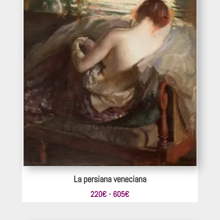
La persiana veneciana
Rango
220
€
-
605
€
de
precios: