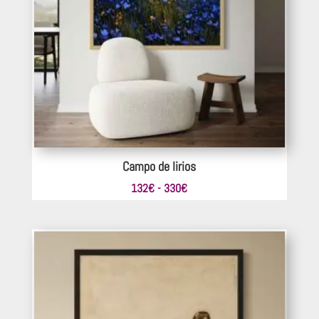
Campo de lirios
Rango
132
€
-
330
€
de
precios:
desde
132€
hasta
330€