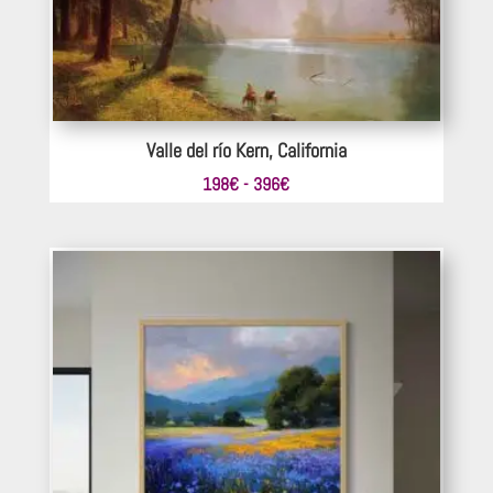
Valle del río Kern, California
Rango
198
€
-
396
€
de
precios:
desde
198€
hasta
396€