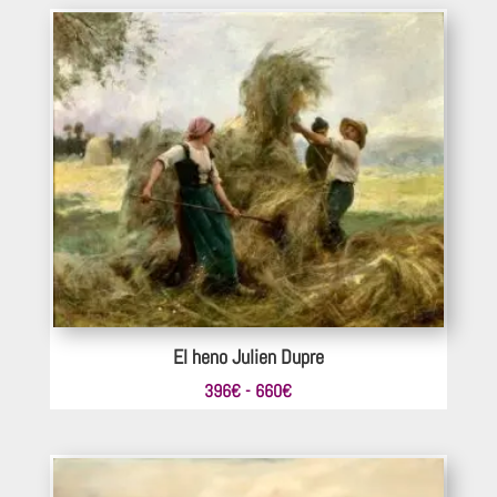
precios:
desde
660€
hasta
1.100€
El heno Julien Dupre
Rango
396
€
-
660
€
de
precios:
desde