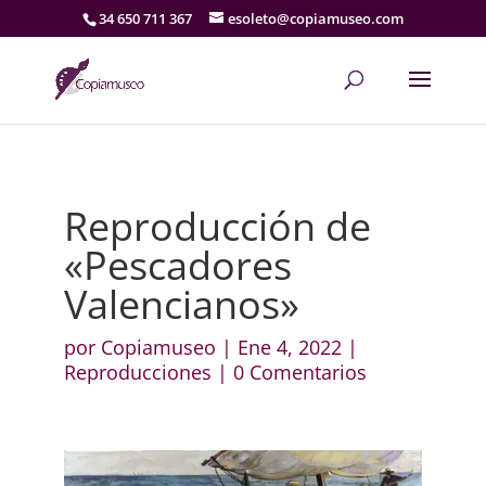
34 650 711 367
esoleto@copiamuseo.com
Reproducción de
«Pescadores
Valencianos»
por
Copiamuseo
|
Ene 4, 2022
|
Reproducciones
|
0 Comentarios