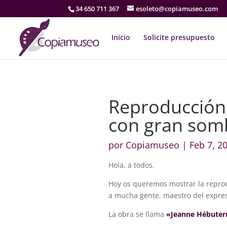
34 650 711 367
esoleto@copiamuseo.com
Inicio
Solicite presupuesto
Reproducción
con gran som
por
Copiamuseo
|
Feb 7, 2
​Hola, a todos.
Hoy os queremos mostrar la repro
a mucha gente, maestro del expres
La obra se llama
«Jeanne Hébuter