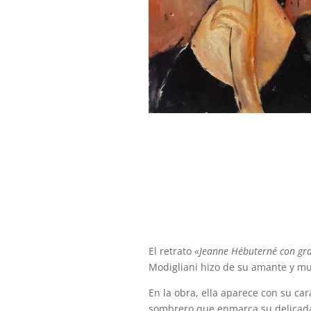
El retrato
«Jeanne Hébuterné con gr
Modigliani hizo de su amante y m
En la obra, ella aparece con su ca
sombrero que enmarca su delicada