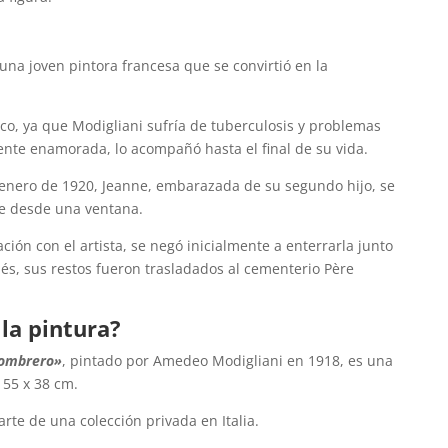
na joven pintora francesa que se convirtió en la
co, ya que Modigliani sufría de tuberculosis y problemas
ente enamorada, lo acompañó hasta el final de su vida.
enero de 1920, Jeanne, embarazada de su segundo hijo, se
se desde una ventana.
ción con el artista, se negó inicialmente a enterrarla junto
és, sus restos fueron trasladados al cementerio Père
.
la pintura?
sombrero»
, pintado por Amedeo Modigliani en 1918, es una
 55 x 38 cm.
rte de una colección privada en Italia.