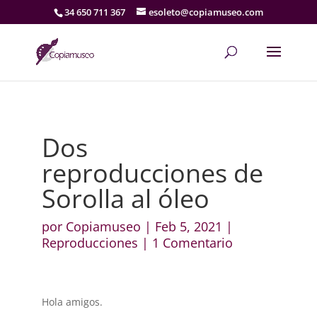
34 650 711 367
esoleto@copiamuseo.com
Dos
reproducciones de
Sorolla al óleo
por
Copiamuseo
|
Feb 5, 2021
|
Reproducciones
|
1 Comentario
Hola amigos.