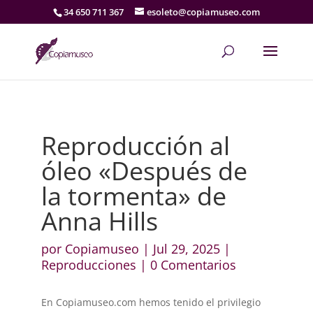
34 650 711 367
esoleto@copiamuseo.com
Reproducción al
óleo «Después de
la tormenta» de
Anna Hills
por
Copiamuseo
|
Jul 29, 2025
|
Reproducciones
|
0 Comentarios
En Copiamuseo.com hemos tenido el privilegio