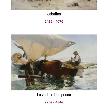
Jabalíes
Rango
242
€
-
407
€
de
precios:
desde
242€
hasta
407€
La vuelta de la pesca
Rango
275
€
-
484
€