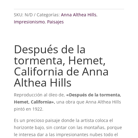
la
tormenta,
Hemet,
SKU:
N/D
Categorías:
Anna Althea Hills
,
California
Impresionismo
,
Paisajes
cantidad
Después de la
tormenta, Hemet,
California de Anna
Althea Hills
Reproducción al óleo de,
«Después de la tormenta,
Hemet, California»,
una obra que Anna Althea Hills
pintó en 1922.
Es un precioso paisaje donde la artista coloca el
horizonte bajo, sin contar con las montañas, porque
le interesa dar a las impresionantes nubes todo el