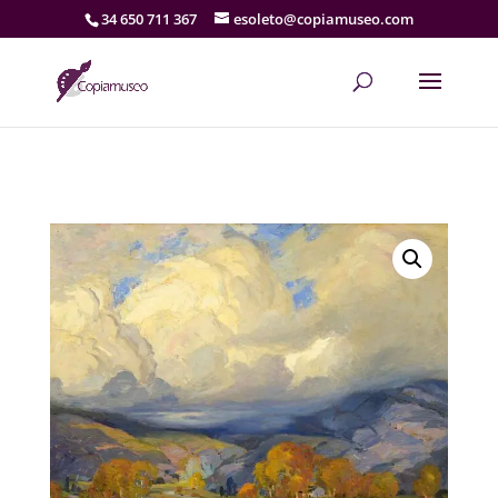
34 650 711 367
esoleto@copiamuseo.com