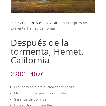
Inicio
/
Géneros y estilos
/
Paisajes
/ Después de la
tormenta, Hemet, California
Después de la
tormenta, Hemet,
California
Rango
220
€
-
407
€
de
precios:
El cuadro se pinta al óleo sobre lienzo.
desde
Misma técnica, pincel y espátula.
220€
hasta
Garantía de por vida.
Los precios incluyen IVA.