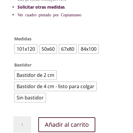
407€
Solicitar otras medidas
.
Ver cuadro pintado por Copiamuseo
Medidas
101x120
50x60
67x80
84x100
Bastidor
Bastidor de 2 cm
Bastidor de 4 cm - listo para colgar
Sin bastidor
Después
Añadir al carrito
de