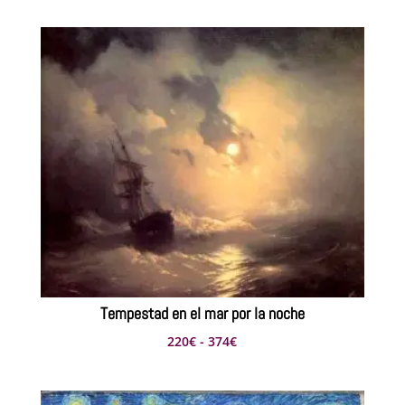
de
precios:
desde
275€
hasta
484€
Tempestad en el mar por la noche
Rango
220
€
-
374
€
de
precios: