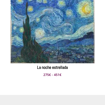
desde
220€
hasta
374€
La noche estrellada
Rango
275
€
-
451
€
de
precios:
desde
275€
hasta