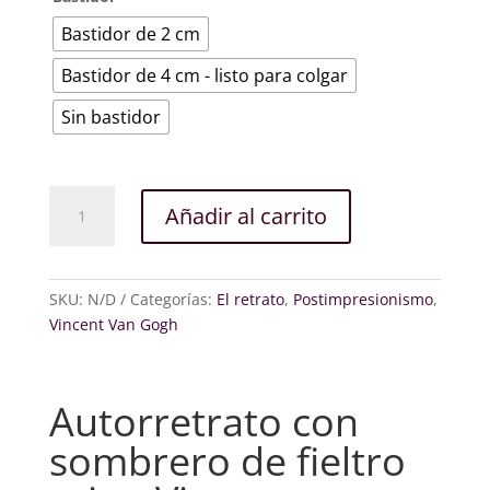
Bastidor de 2 cm
Bastidor de 4 cm - listo para colgar
Sin bastidor
Autorretrato
Añadir al carrito
con
sombrero
de
fieltro
SKU:
N/D
Categorías:
El retrato
,
Postimpresionismo
,
gris
Vincent Van Gogh
cantidad
Autorretrato con
sombrero de fieltro