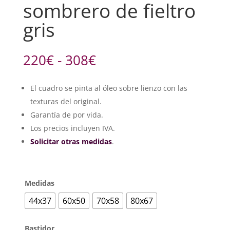
sombrero de fieltro
gris
Rango
220
€
-
308
€
de
precios:
El cuadro se pinta al óleo sobre lienzo con las
desde
texturas del original.
220€
hasta
Garantía de por vida.
308€
Los precios incluyen IVA.
Solicitar otras medidas
.
Medidas
44x37
60x50
70x58
80x67
Bastidor