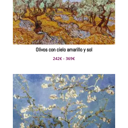
Olivos con cielo amarillo y sol
Rango
242
€
-
369
€
de
precios:
desde
242€
hasta
369€