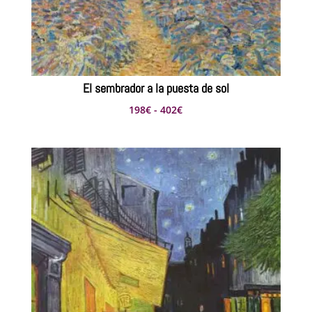
El sembrador a la puesta de sol
Rango
198
€
-
402
€
de
precios:
desde
198€
hasta
402€