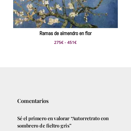
Ramas de almendro en flor
Rango
275
€
-
451
€
de
precios:
desde
275€
hasta
451€
Comentarios
Sé el primero en valorar “Autorretrato con
sombrero de fieltro gris”