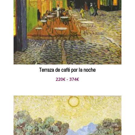
Terraza de café por la noche
Rango
220
€
-
374
€
de
precios:
desde
220€
hasta
374€