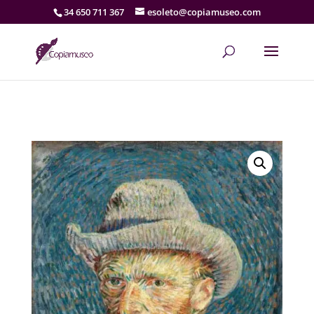
34 650 711 367
esoleto@copiamuseo.com