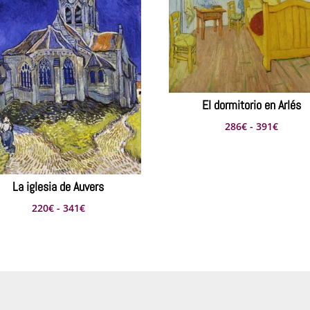
El dormitorio en Arlés
Rango
286
€
-
391
€
de
precio
desde
La iglesia de Auvers
286€
Rango
220
€
-
341
€
hasta
de
391€
precios:
desde
220€
hasta