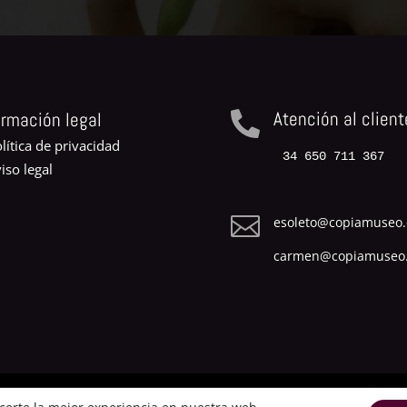
Atención al client
ormación legal

lítica de privacidad
34 650 711 367
iso legal

esoleto@copiamuseo
carmen@copiamuseo