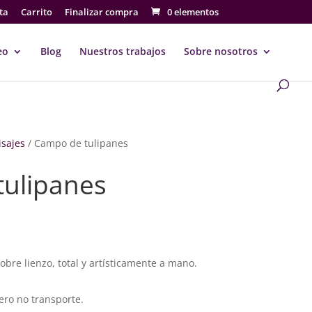
ta
Carrito
Finalizar compra
0 elementos
eo
Blog
Nuestros trabajos
Sobre nosotros
isajes
/ Campo de tulipanes
ulipanes
go
ios:
sobre lienzo, total y artísticamente a mano.
de
€
a
ero no transporte.