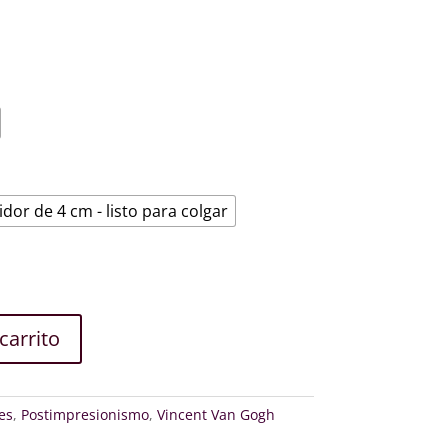
€
idor de 4 cm - listo para colgar
carrito
es
,
Postimpresionismo
,
Vincent Van Gogh