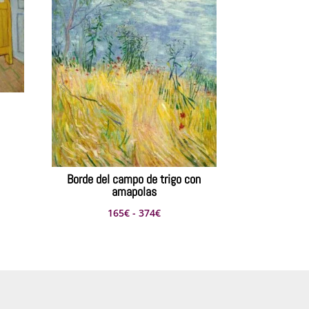
s:
Borde del campo de trigo con
amapolas
Rango
165
€
-
374
€
de
precios:
desde
165€
hasta