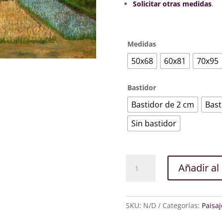
369
Solicitar otras medidas
.
Medidas
50x68
60x81
70x95
Bastidor
Bastidor de 2 cm
Bast
Sin bastidor
Campo
Añadir al 
de
tulipanes
cantidad
SKU:
N/D
Categorías:
Paisaj