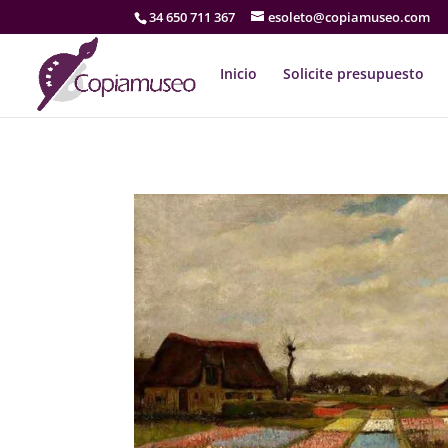
34 650 711 367
esoleto@copiamuseo.com
Inicio
Solicite presupuesto