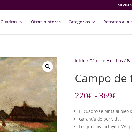
Mi cuen
Cuadros
Otros pintores
Categorías
Retratos al ól
Inicio
/
Géneros y estilos
/
Pa
Campo de t
Ran
220
€
-
369
€
de
prec
El cuadro se pinta al óleo 
des
Garantía de por vida.
220
hast
Los precios incluyen IVA, p