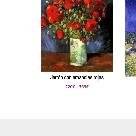
Jarrón con amapolas rojas
Rango
220
€
-
363
€
de
precios:
desde
220€
hasta
363€