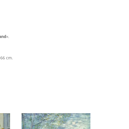
and
«.
 66 cm.