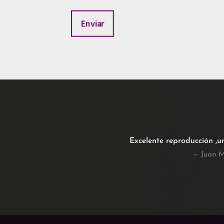
Enviar
Excelente reproducción ,u
— Juan M