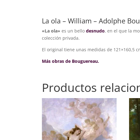
La ola – William – Adolphe Bo
«La ola»
es un bello
desnudo
, en el que la m
colección privada.
El original tiene unas medidas de 121×160,5 c
Más obras de Bouguereau.
Productos relaci