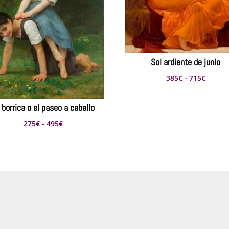
Sol ardiente de junio
Rango
385
€
-
715
€
de
precio
 borrica o el paseo a caballo
desde
Rango
275
€
-
495
€
385€
de
hasta
precios:
715€
desde
275€
hasta
495€