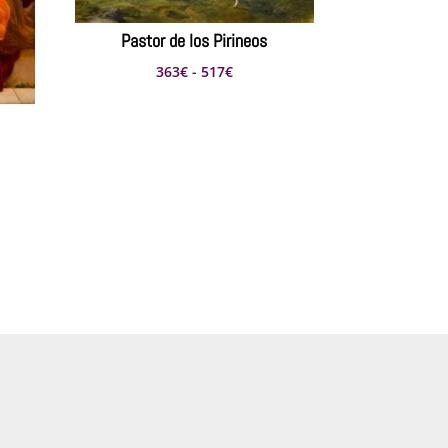
Pastor de los Pirineos
Rango
363
€
-
517
€
de
precios:
desde
363€
hasta
s:
517€