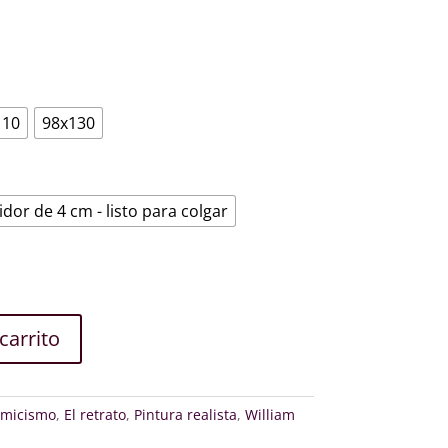
€
110
98x130
idor de 4 cm - listo para colgar
carrito
micismo
,
El retrato
,
Pintura realista
,
William