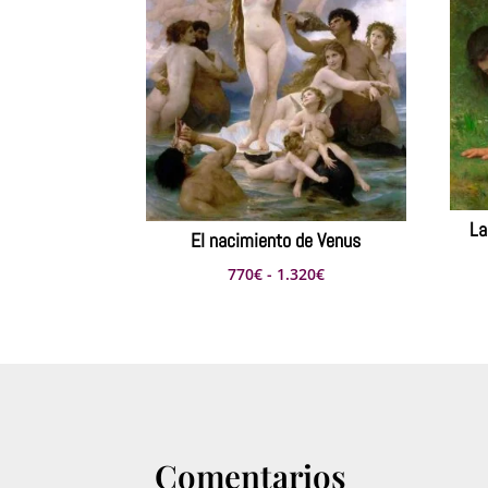
La
El nacimiento de Venus
Rango
770
€
-
1.320
€
de
precios:
desde
770€
hasta
1.320€
Comentarios