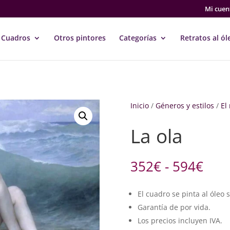
Mi cuen
Cuadros
Otros pintores
Categorías
Retratos al ól
Inicio
/
Géneros y estilos
/
El
La ola
Ran
352
€
-
594
€
de
prec
El cuadro se pinta al óleo 
des
Garantía de por vida.
352
hast
Los precios incluyen IVA.