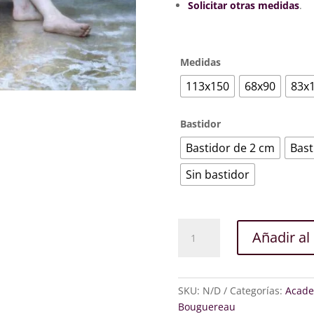
594
Solicitar otras medidas
.
Medidas
113x150
68x90
83x
Bastidor
Bastidor de 2 cm
Bast
Sin bastidor
La
Añadir al 
ola
cantidad
SKU:
N/D
Categorías:
Acade
Bouguereau