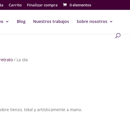
ta
Carrito
Finalizar compra
0 elementos
eo
Blog
Nuestros trabajos
Sobre nosotros
 retrato
/ La ola
go
ios:
sobre lienzo, total y artísticamente a mano.
de
€
a