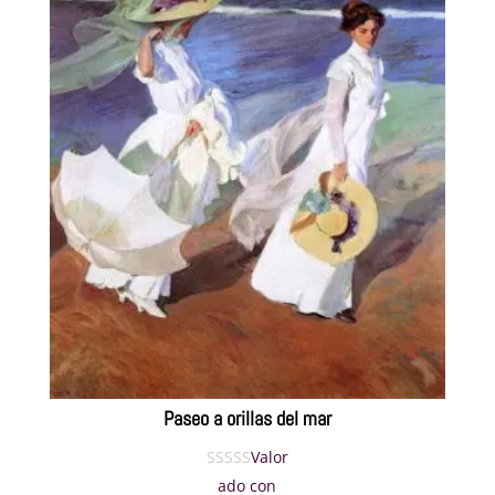
desde
275€
hasta
484€
Paseo a orillas del mar
Valor
ado con