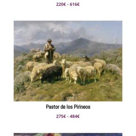
Rango
220
€
-
616
€
de
precios:
desde
220€
hasta
616€
Pastor de los Pirineos
Rango
275
€
-
484
€
de
precios: