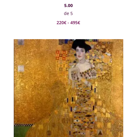
5.00
de 5
Rango
220
€
-
495
€
de
precios:
desde
220€
hasta
495€