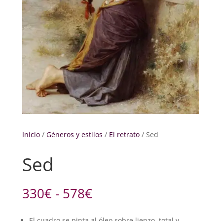
Inicio
/
Géneros y estilos
/
El retrato
/ Sed
Sed
Rango
330
€
-
578
€
de
precios:
El cuadro se pinta al óleo sobre lienzo, total y