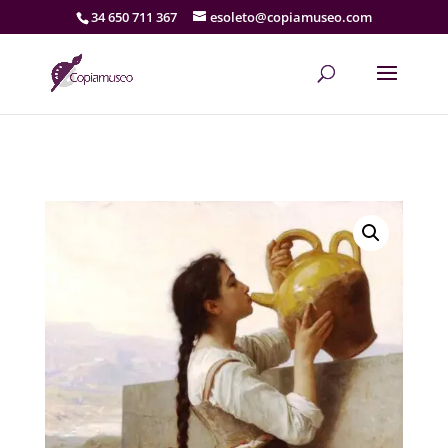
34 650 711 367
esoleto@copiamuseo.com