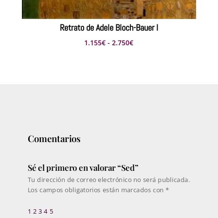
Retrato de Adele Bloch-Bauer I
Rango
1.155
€
-
2.750
€
de
precios:
desde
1.155€
hasta
2.750€
Comentarios
Sé el primero en valorar “Sed”
Tu dirección de correo electrónico no será publicada.
Los campos obligatorios están marcados con
*
1
2
3
4
5