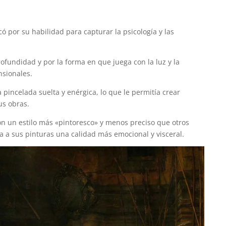
ó por su habilidad para capturar la psicología y las
ofundidad y por la forma en que juega con la luz y la
nsionales.
ncelada suelta y enérgica, lo que le permitía crear
us obras.
on un estilo más «pintoresco» y menos preciso que otros
ba a sus pinturas una calidad más emocional y visceral.