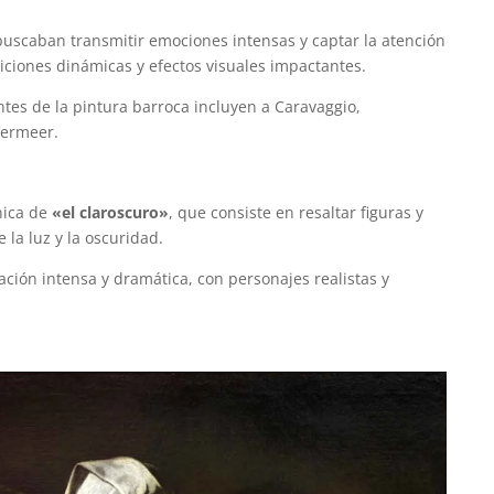
s buscaban transmitir emociones intensas y captar la atención
iciones dinámicas y efectos visuales impactantes.
tes de la pintura barroca incluyen a Caravaggio,
Vermeer.
nica de
«el claroscuro»
, que consiste en resaltar figuras y
 la luz y la oscuridad.
ción intensa y dramática, con personajes realistas y