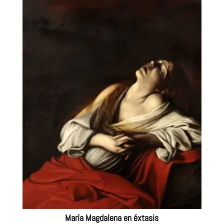
desde
352€
hasta
484€
María Magdalena en éxtasis