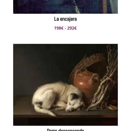
La encajera
Rango
198
€
-
292
€
de
precios:
desde
198€
hasta
292€
Perro descansando