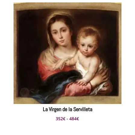
La Virgen de la Servilleta
Rango
352
€
-
484
€
de
precios: