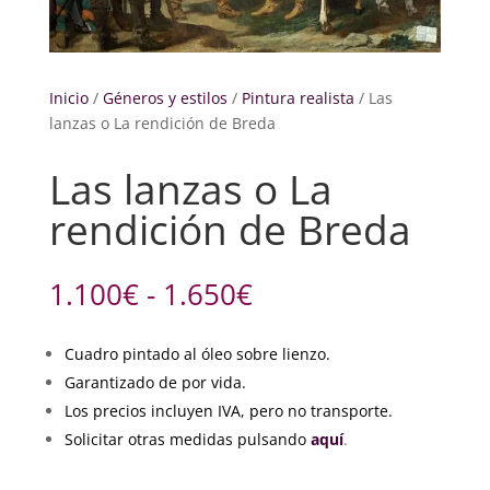
Inicio
/
Géneros y estilos
/
Pintura realista
/ Las
lanzas o La rendición de Breda
Las lanzas o La
rendición de Breda
Rango
1.100
€
-
1.650
€
de
precios:
Cuadro pintado al óleo sobre lienzo.
desde
Garantizado de por vida.
1.100€
hasta
Los precios incluyen IVA, pero no transporte.
1.650€
Solicitar otras medidas pulsando
aquí
.