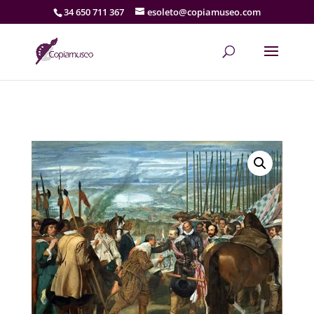
34 650 711 367
esoleto@copiamuseo.com