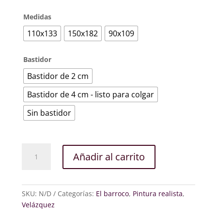
Medidas
110x133
150x182
90x109
Bastidor
Bastidor de 2 cm
Bastidor de 4 cm - listo para colgar
Sin bastidor
Las
Añadir al carrito
lanzas
o
La
rendición
SKU:
N/D
Categorías:
El barroco
,
Pintura realista
,
de
Velázquez
Breda