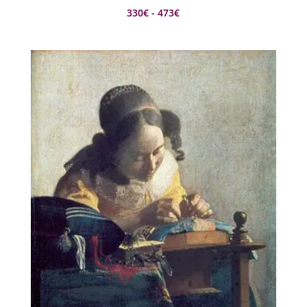
Rango
330
€
-
473
€
de
precios:
desde
330€
hasta
473€