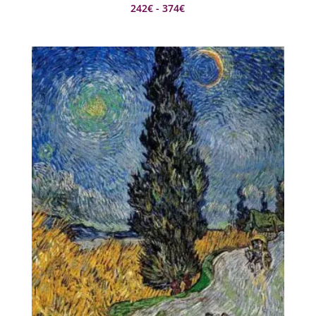
Rango
242
€
-
374
€
de
precios:
desde
242€
hasta
374€