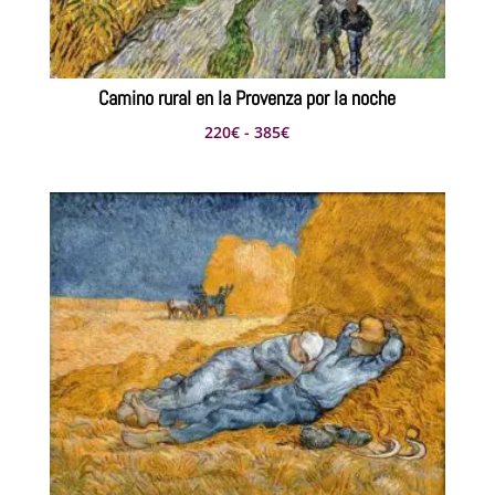
Camino rural en la Provenza por la noche
Rango
220
€
-
385
€
de
precios:
desde
220€
hasta
385€