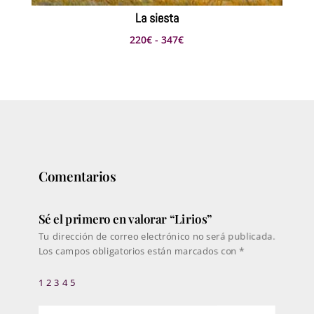
La siesta
Rango
220
€
-
347
€
de
precios:
desde
220€
hasta
347€
Comentarios
Sé el primero en valorar “Lirios”
Tu dirección de correo electrónico no será publicada.
Los campos obligatorios están marcados con
*
1
2
3
4
5