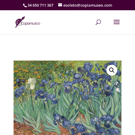
34 650 711 367
esoleto@copiamuseo.com