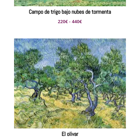
Campo de trigo bajo nubes de tormenta
Rango
220
€
-
440
€
de
precios:
desde
220€
hasta
440€
El olivar