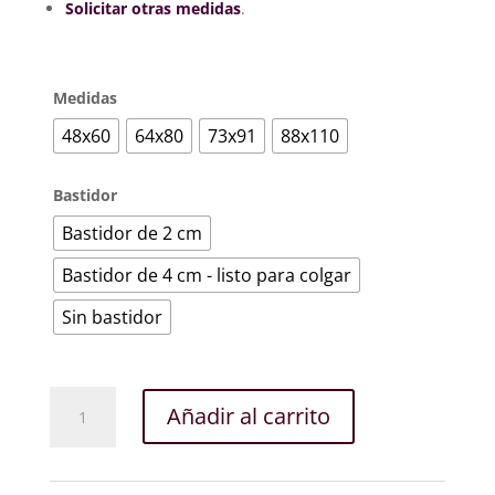
Solicitar otras medidas
.
Medidas
48x60
64x80
73x91
88x110
Bastidor
Bastidor de 2 cm
Bastidor de 4 cm - listo para colgar
Sin bastidor
Les
Añadir al carrito
Alyscamps
ou
les