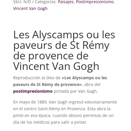
paveurs
SKU:
N/D
Categorías:
Paisajes
,
Postimpresionismo
,
de
Vincent Van Gogh
St
Rémy
de
Les Alyscamps ou les
provence
paveurs de St Rémy
cantidad
de provence
de
Vincent Van Gogh
Reproducción al óleo de
«Les Alyscamps ou les
paveurs de St Rémy de provence»
, obra del
postimpresionismo
pintada por Van Gogh.
En mayo de 1889, Van Gogh ingresó voluntariamente
en el centro Saint-Rémy en Provenza. Esta obra la
pintó en esa época, cuando obtuvo permisos de un
día de los médicos para salir a pintar.