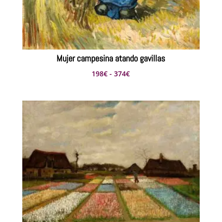
Mujer campesina atando gavillas
Rango
198
€
-
374
€
de
precios:
desde
198€
hasta
374€