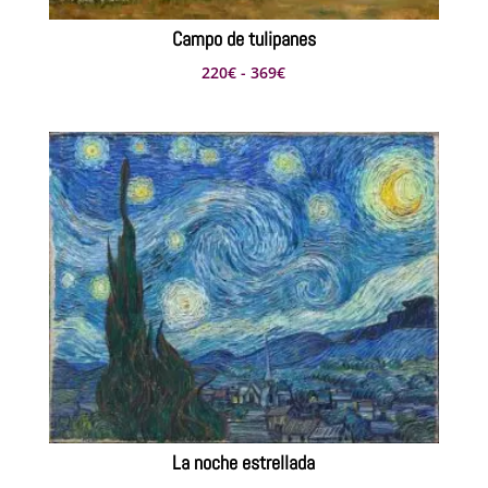
Campo de tulipanes
Rango
220
€
-
369
€
de
precios:
desde
220€
hasta
369€
La noche estrellada