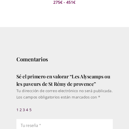
Rango
275
€
-
451
€
de
precios:
desde
275€
hasta
451€
Comentarios
Sé el primero en valorar “Les Alyscamps ou
les paveurs de St Rémy de provence”
Tu dirección de correo electrónico no será publicada.
Los campos obligatorios están marcados con
*
1
2
3
4
5