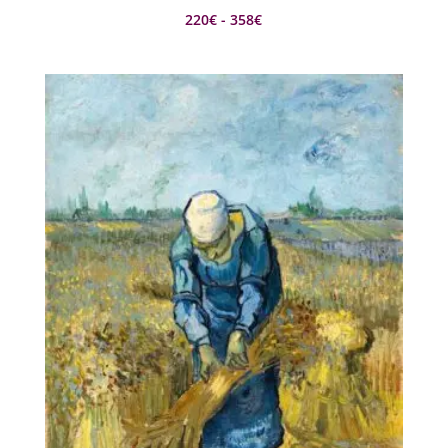
Rango
220
€
-
358
€
de
precios:
desde
220€
hasta
358€