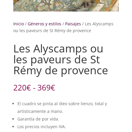
Inicio
/
Géneros y estilos
/
Paisajes
/ Les Alyscamps
ou les paveurs de St Rémy de provence
Les Alyscamps ou
les paveurs de St
Rémy de provence
Rango
220
€
-
369
€
de
precios:
El cuadro se pinta al óleo sobre lienzo, total y
desde
artísticamente a mano.
220€
hasta
Garantía de por vida.
369€
Los precios incluyen IVA.