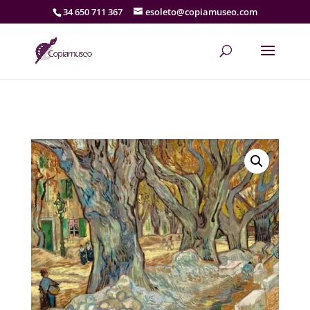
34 650 711 367
esoleto@copiamuseo.com