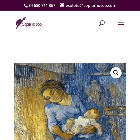
34 650 711 367
esoleto@copiamuseo.com