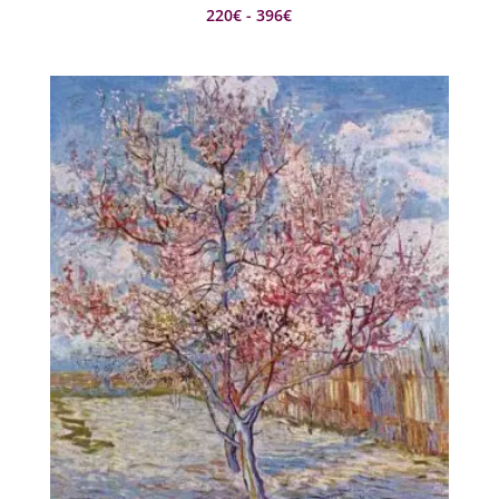
Rango
220
€
-
396
€
de
precios:
desde
220€
hasta
396€