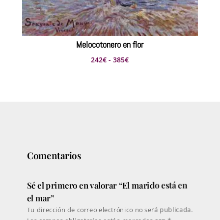
Melocotonero en flor
Rango
242
€
-
385
€
de
precios:
desde
242€
hasta
385€
Comentarios
Sé el primero en valorar “El marido está en
el mar”
Tu dirección de correo electrónico no será publicada.