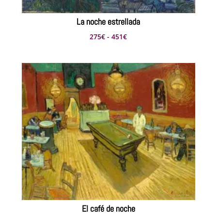
La noche estrellada
Rango
275
€
-
451
€
de
precios:
desde
275€
hasta
451€
El café de noche