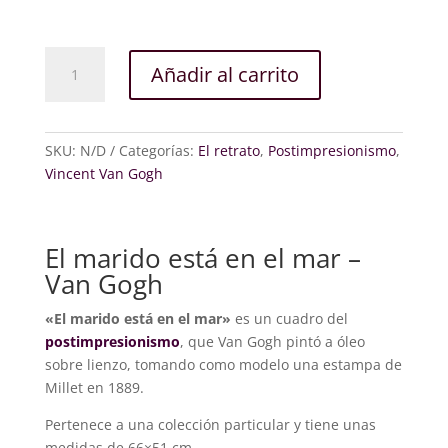
El
Añadir al carrito
marido
está
en
el
SKU:
N/D
Categorías:
El retrato
,
Postimpresionismo
,
mar
Vincent Van Gogh
cantidad
El marido está en el mar –
Van Gogh
«El marido está en el mar»
es un cuadro del
postimpresionismo
, que Van Gogh pintó a óleo
sobre lienzo, tomando como modelo una estampa de
Millet en 1889.
Pertenece a una colección particular y tiene unas
medidas de 66×51 cm.