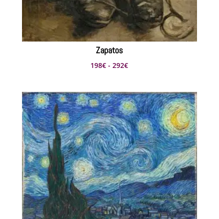
Zapatos
Rango
198
€
-
292
€
de
precios:
desde
198€
hasta
292€