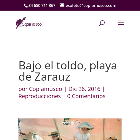
34 650 711 367
esoleto@copiamuseo.com
Bajo el toldo, playa
de Zarauz
por
Copiamuseo
|
Dic 26, 2016
|
Reproducciones
|
0 Comentarios