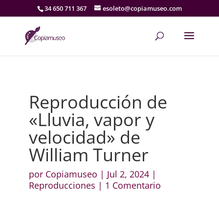
34 650 711 367
esoleto@copiamuseo.com
Reproducción de
«Lluvia, vapor y
velocidad» de
William Turner
por
Copiamuseo
|
Jul 2, 2024
|
Reproducciones
|
1 Comentario