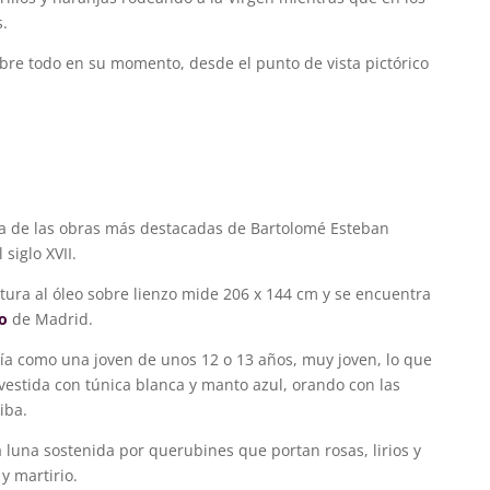
s.
bre todo en su momento, desde el punto de vista pictórico
na de las obras más destacadas de Bartolomé Esteban
 siglo XVII.
ntura al óleo sobre lienzo mide 206 x 144 cm y se encuentra
o
de Madrid.
ría como una joven de unos 12 o 13 años, muy joven, lo que
vestida con túnica blanca y manto azul, orando con las
iba.
luna sostenida por querubines que portan rosas, lirios y
y martirio.