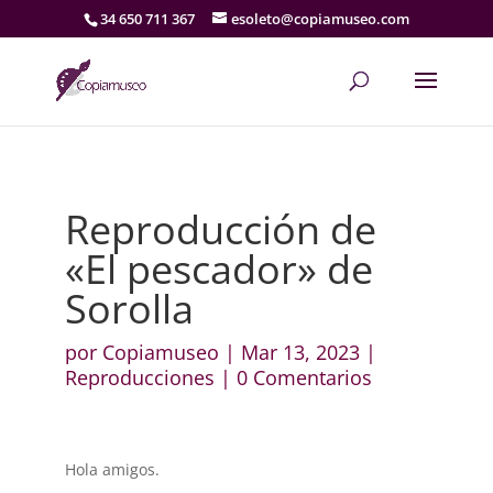
34 650 711 367
esoleto@copiamuseo.com
Reproducción de
«El pescador» de
Sorolla
por
Copiamuseo
|
Mar 13, 2023
|
Reproducciones
|
0 Comentarios
Hola amigos.