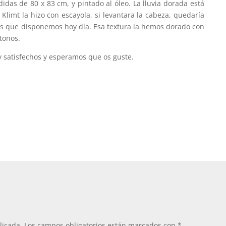
das de 80 x 83 cm, y pintado al óleo. La lluvia dorada está
Klimt la hizo con escayola, si levantara la cabeza, quedaría
os que disponemos hoy día. Esa textura la hemos dorado con
 tonos.
 satisfechos y esperamos que os guste.
licada.
Los campos obligatorios están marcados con
*