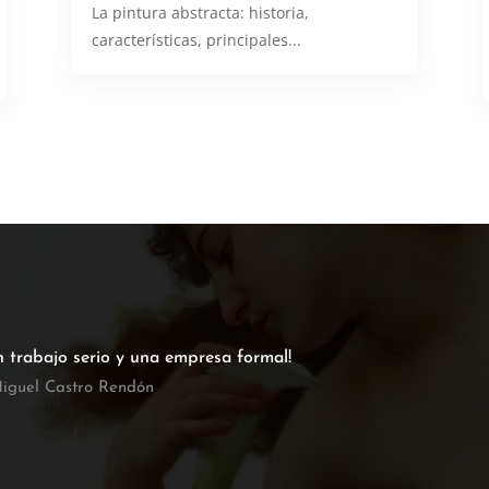
​La pintura abstracta: historia,
características, principales...
n trabajo serio y una empresa formal!
iguel Castro Rendón