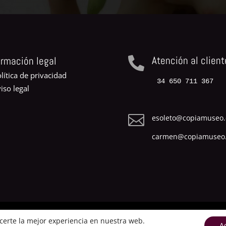
Atención al client
ormación legal

lítica de privacidad
34 650 711 367
iso legal

esoleto@copiamuseo
carmen@copiamuseo
ecerte la mejor experiencia en nuestra web.
Copiamuseo.com | 2014
A