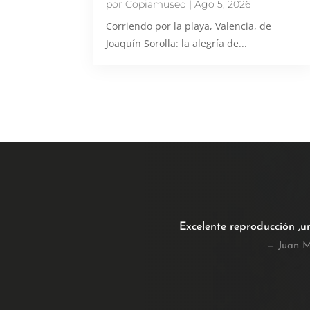
por
Copiamuseo
|
Ago 5, 2026
Corriendo por la playa, Valencia, de
Joaquín Sorolla: la alegría de...
Excelente reproducción ,u
— Juan M