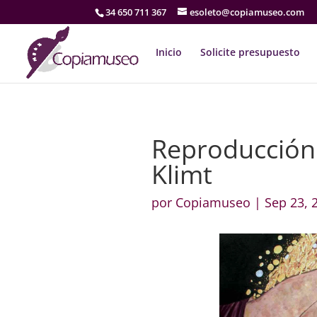
34 650 711 367
esoleto@copiamuseo.com
Inicio
Solicite presupuesto
Reproducción
Klimt
por
Copiamuseo
|
Sep 23, 