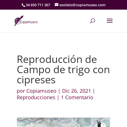
34 650 711 367
esoleto@copiamuseo.com
Reproducción de
Campo de trigo con
cipreses
por
Copiamuseo
|
Dic 26, 2021
|
Reproducciones
|
1 Comentario