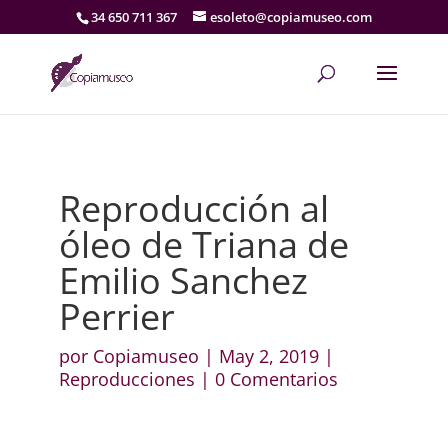
34 650 711 367
esoleto@copiamuseo.com
Reproducción al
óleo de Triana de
Emilio Sanchez
Perrier
por
Copiamuseo
|
May 2, 2019
|
Reproducciones
|
0 Comentarios