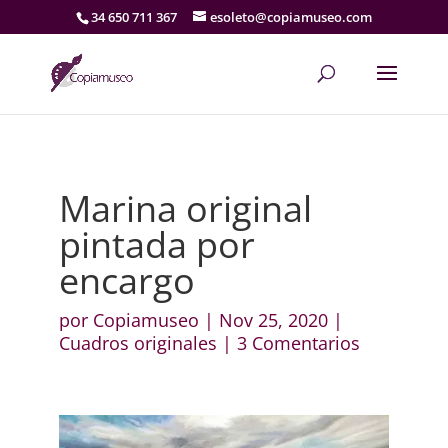
34 650 711 367
esoleto@copiamuseo.com
Marina original
pintada por
encargo
por
Copiamuseo
|
Nov 25, 2020
|
Cuadros originales
|
3 Comentarios