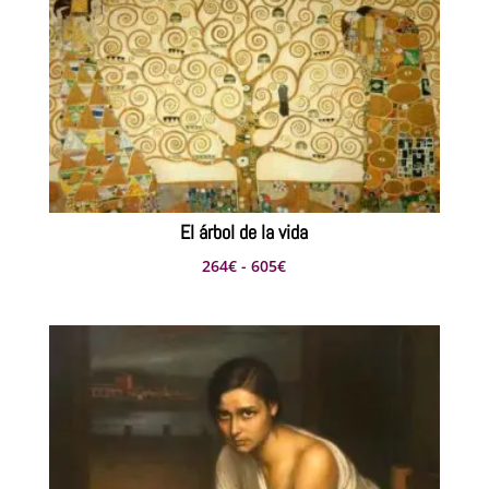
El árbol de la vida
Rango
264
€
-
605
€
de
precios:
desde
264€
hasta
605€