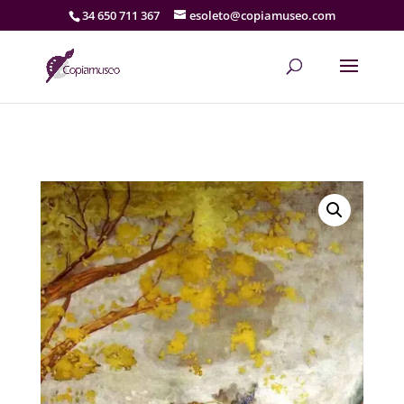
34 650 711 367
esoleto@copiamuseo.com