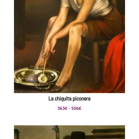
La chiquita piconera
Rango
363
€
-
506
€
de
precios:
desde