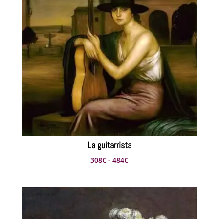
363€
hasta
506€
La guitarrista
Rango
308
€
-
484
€
de
precios:
desde
308€