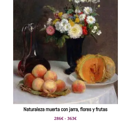
hasta
484€
Naturaleza muerta con jarra, flores y frutas
Rango
286
€
-
363
€
de