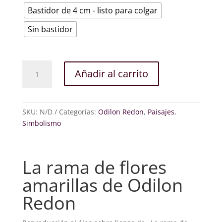
Bastidor de 4 cm - listo para colgar
Sin bastidor
La
Añadir al carrito
rama
de
flores
amarillas
SKU:
N/D
Categorías:
Odilon Redon
,
Paisajes
,
cantidad
Simbolismo
La rama de flores
amarillas de Odilon
Redon