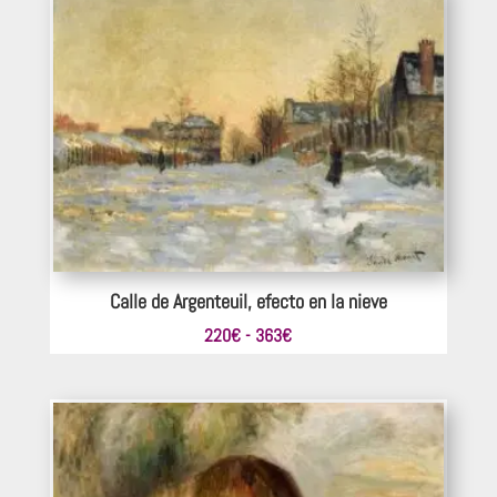
220€
hasta
363€
Calle de Argenteuil, efecto en la nieve
Rango
220
€
-
363
€
de
precios:
desde
220€
hasta