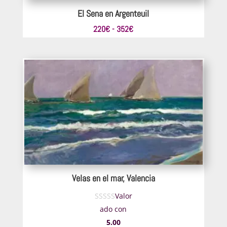
El Sena en Argenteuil
Rango
220
€
-
352
€
de
precios:
desde
220€
hasta
352€
Velas en el mar, Valencia
Valor
ado con
5.00