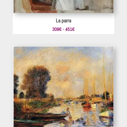
La parra
Rango
308
€
-
451
€
de
precios:
desde
308€
hasta
451€