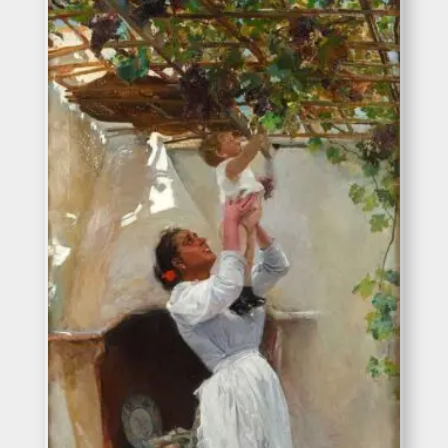
hasta
374€