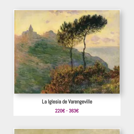
precios:
desde
297€
hasta
440€
La Iglesia de Varengeville
Rango
220
€
-
363
€
de
precios:
desde