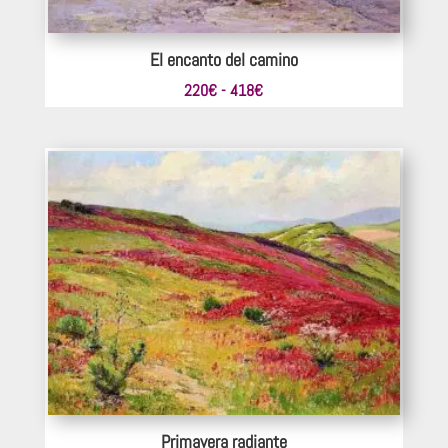
El encanto del camino
Rango
220
€
-
418
€
de
precios:
desde
220€
hasta
418€
Primavera radiante