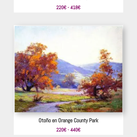
Rango
220
€
-
418
€
de
precios:
desde
220€
hasta
418€
Otoño en Orange County Park
Rango
220
€
-
440
€