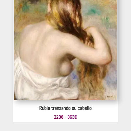
363€
Rubia trenzando su cabello
Rango
220
€
-
363
€
de