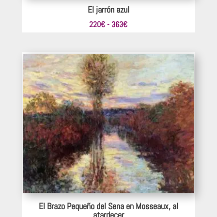
El jarrón azul
Rango
220
€
-
363
€
de
precios:
desde
220€
hasta
363€
El Brazo Pequeño del Sena en Mosseaux, al
atardecer