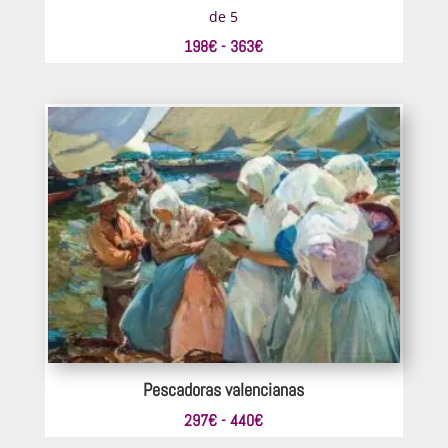
de 5
Rango
198
€
-
363
€
de
precios:
desde
198€
hasta
363€
Pescadoras valencianas
Rango
297
€
-
440
€
de