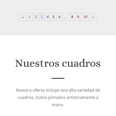
de
precios:
desde
←
1
2
3
4
5
6
…
8
9
10
→
176€
hasta
352€
Nuestros cuadros
Nuestra oferta incluye una alta variedad de
cuadros, todos pintados artísticamente a
mano.