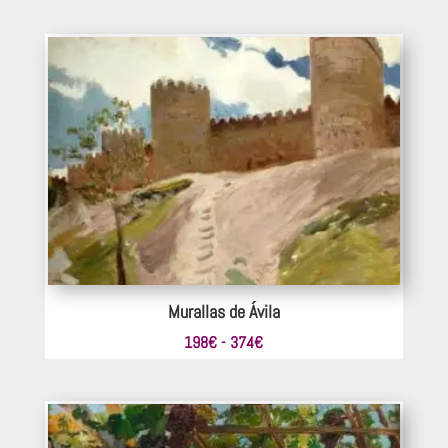
de
precios:
desde
220€
hasta
440€
Murallas de Ávila
Rango
198
€
-
374
€
de
precios:
desde
198€