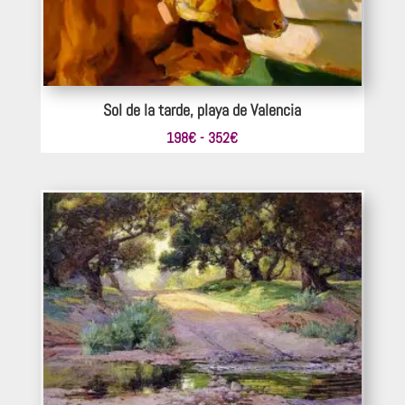
Sol de la tarde, playa de Valencia
Rango
198
€
-
352
€
de
precios:
desde
198€
hasta
352€