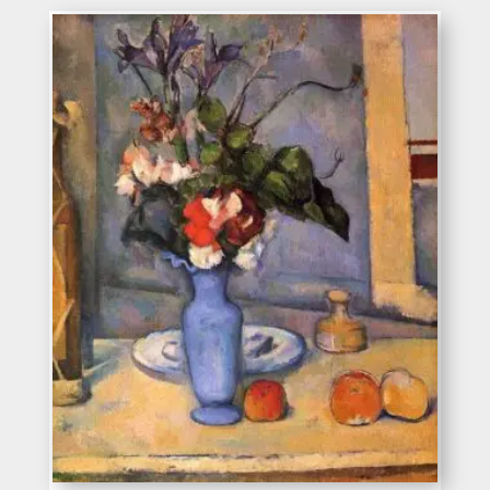
precios:
desde
220€
hasta
363€