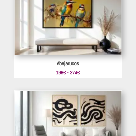
hasta
330€
Abejarucos
Rango
198
€
-
374
€
de
precios:
desde
198€
hasta
374€