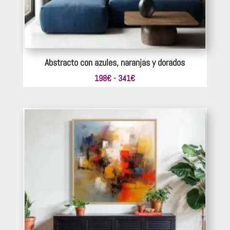
Abstracto con azules, naranjas y dorados
Rango
198
€
-
341
€
de
precios:
desde
198€
hasta
341€