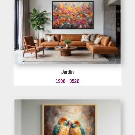
176€
hasta
297€
Jardín
Rango
198
€
-
352
€
de
precios:
desde
198€
hasta
352€