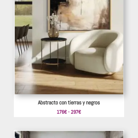
Abstracto con tierras y negros
Rango
176
€
-
297
€
de
precios:
desde