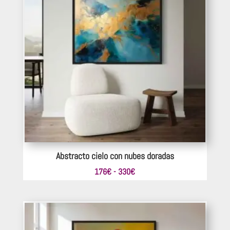
330€
Abstracto cielo con nubes doradas
Rango
176
€
-
330
€
de
precios:
desde
176€