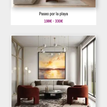
Paseo por la playa
Rango
198
€
-
330
€
de
precios:
desde
198€
hasta
330€