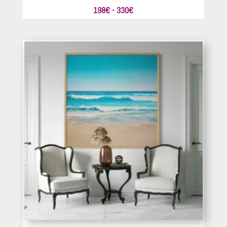
Rango
198
€
-
330
€
de
precios:
desde
198€
hasta
330€