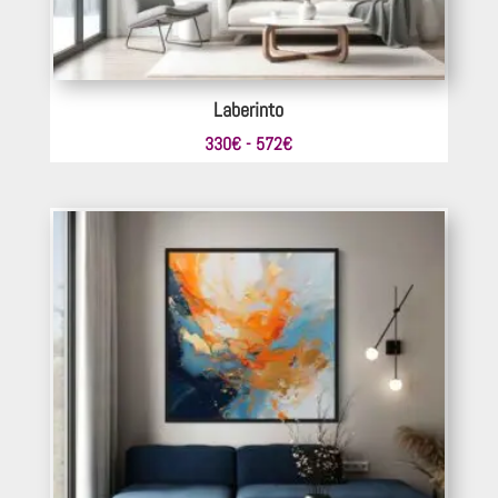
Laberinto
Rango
330
€
-
572
€
de
precios:
desde
330€
hasta
572€