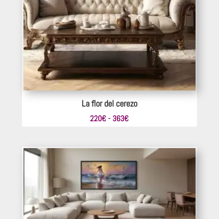
La flor del cerezo
Rango
220
€
-
363
€
de
precios:
desde
220€
hasta
363€