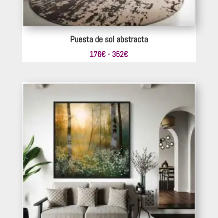
Puesta de sol abstracta
Rango
176
€
-
352
€
de
precios:
desde
176€
hasta
352€