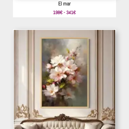
El mar
Rango
198
€
-
341
€
de
precios:
desde
198€
hasta
341€