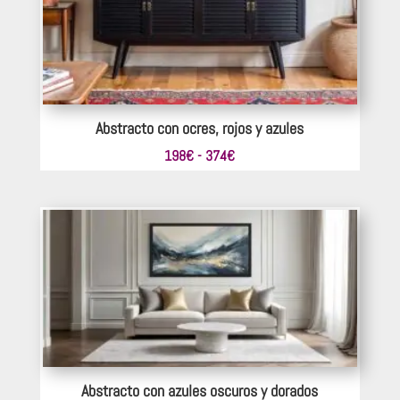
Abstracto con ocres, rojos y azules
Rango
198
€
-
374
€
de
precios:
desde
198€
hasta
374€
Abstracto con azules oscuros y dorados