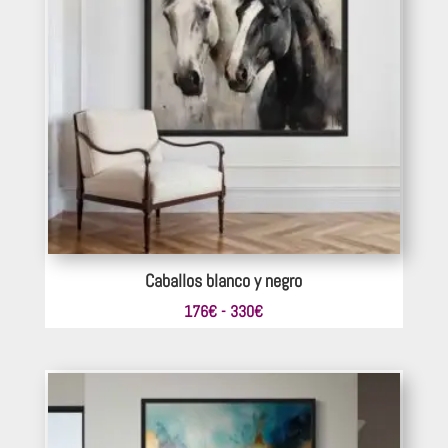
Caballos blanco y negro
Rango
176
€
-
330
€
de
precios:
desde
176€
hasta