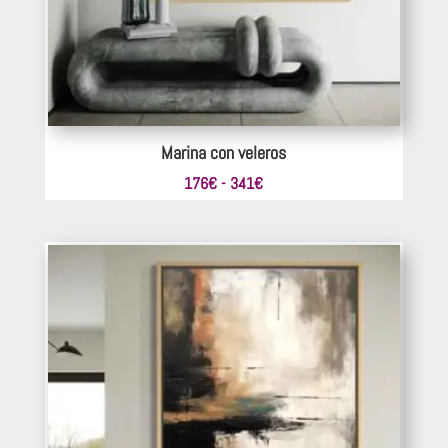
Marina con veleros
Rango
176
€
-
341
€
de
precios:
desde
176€
hasta
341€