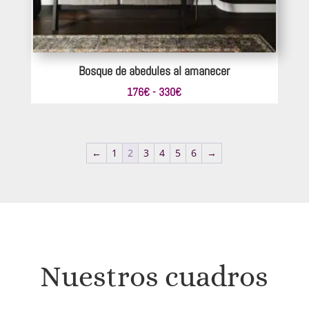
Bosque de abedules al amanecer
Rango
176
€
-
330
€
de
precios:
desde
←
1
2
3
4
5
6
→
176€
hasta
330€
Nuestros cuadros