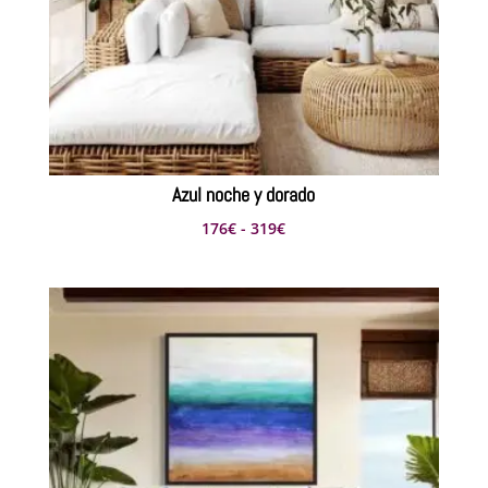
Azul noche y dorado
Rango
176
€
-
319
€
de
precios:
desde
176€
hasta
319€