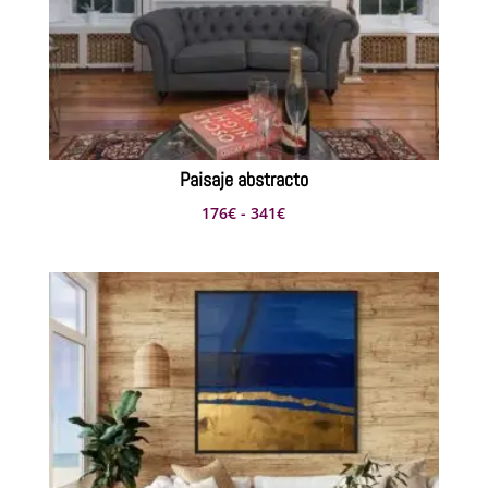
Paisaje abstracto
Rango
176
€
-
341
€
de
precios:
desde
176€
hasta
341€