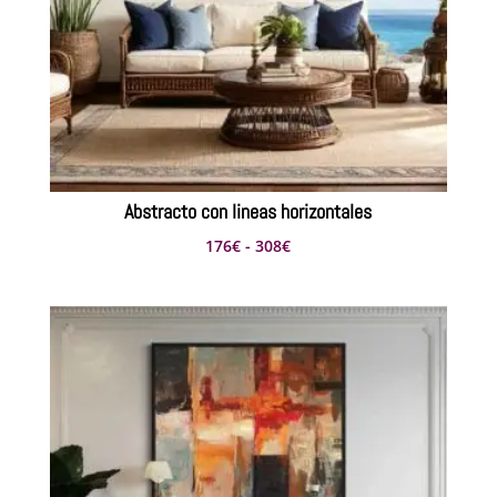
Abstracto con lineas horizontales
Rango
176
€
-
308
€
de
precios:
desde
176€
hasta
308€