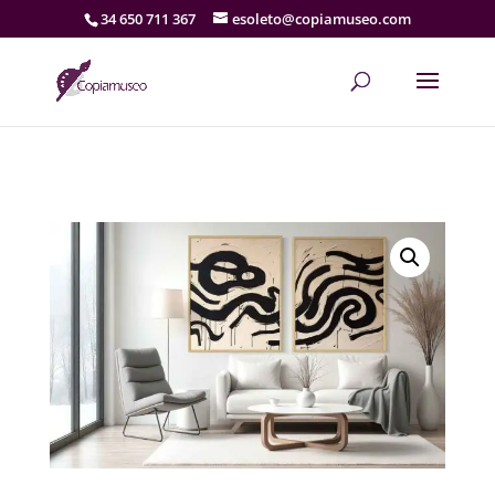
34 650 711 367
esoleto@copiamuseo.com