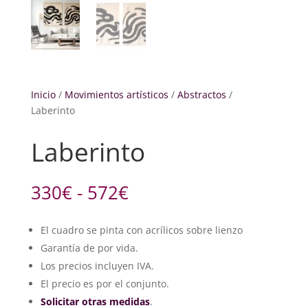
Inicio
/
Movimientos artísticos
/
Abstractos
/
Laberinto
Laberinto
Rango
330
€
-
572
€
de
precios:
El cuadro se pinta con acrílicos sobre lienzo
desde
Garantía de por vida.
330€
hasta
Los precios incluyen IVA.
572€
El precio es por el conjunto.
Solicitar otras medidas
.