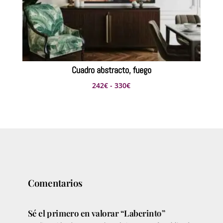
Cuadro abstracto, fuego
Rango
242
€
-
330
€
de
precios:
desde
242€
hasta
330€
Comentarios
Sé el primero en valorar “Laberinto”