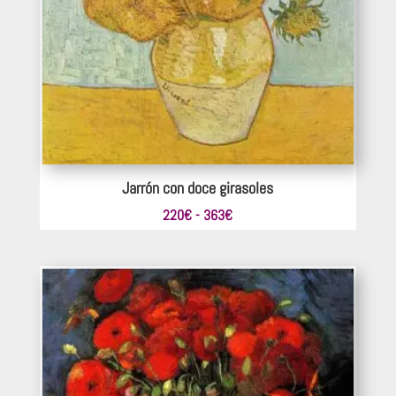
Jarrón con doce girasoles
Rango
220
€
-
363
€
de
precios:
desde
220€
hasta
363€