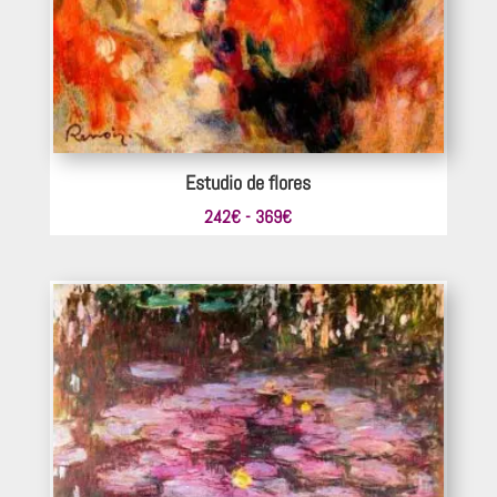
Estudio de flores
Rango
242
€
-
369
€
de
precios:
desde
242€
hasta
369€