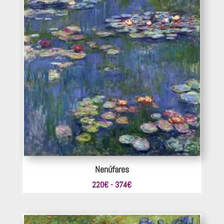
220€
hasta
363€
Nenúfares
Rango
220
€
-
374
€
de
precios:
desde