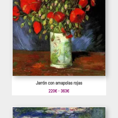
Jarrón con amapolas rojas
Rango
220
€
-
363
€
de
precios:
desde