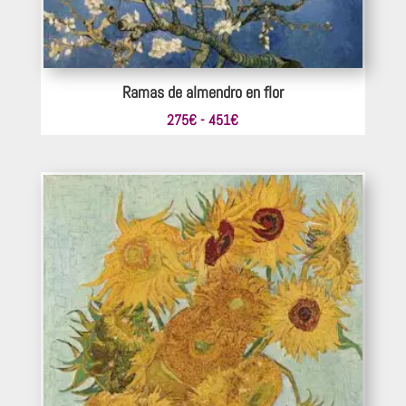
Ramas de almendro en flor
Rango
275
€
-
451
€
de
precios:
desde
275€
hasta
451€