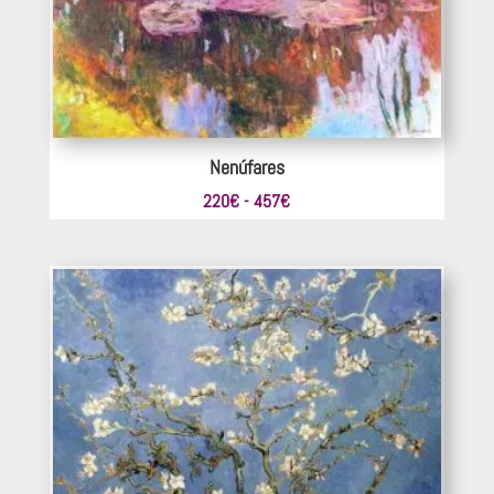
Nenúfares
Rango
220
€
-
457
€
de
precios:
desde
220€
hasta
457€