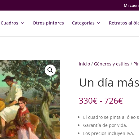
Mi cuen
Cuadros
Otros pintores
Categorías
Retratos al ól
Inicio
/
Géneros y estilos
/
Pi
Un día má
Ran
330
€
-
726
€
de
prec
El cuadro se pinta al óleo 
des
Garantía de por vida.
330
hast
Los precios incluyen IVA.