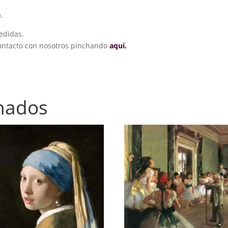
.
edidas.
contacto con nosotros pinchando
aquí.
onados