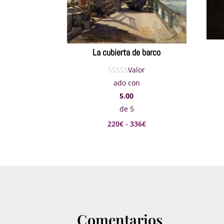
La cubierta de barco
Valor
ado con
5.00
de 5
Rango
220
€
-
336
€
de
precios:
desde
220€
hasta
336€
Comentarios