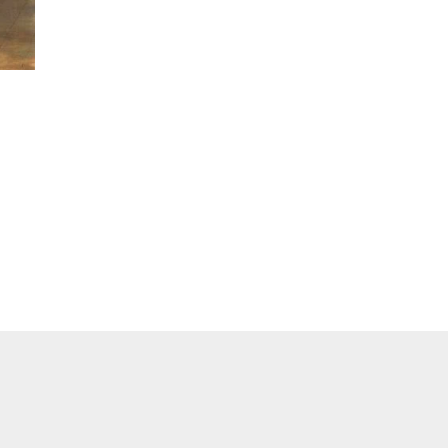
de
precios:
desde
220€
hasta
385€
s: