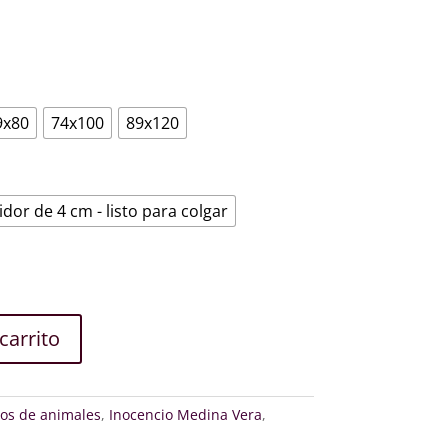
€
9x80
74x100
89x120
idor de 4 cm - listo para colgar
carrito
os de animales
,
Inocencio Medina Vera
,