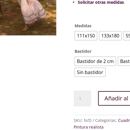
726
Solicitar otras medidas
.
Medidas
111x150
133x180
5
Bastidor
Bastidor de 2 cm
Bast
Sin bastidor
Un
Añadir al 
día
más
cantidad
SKU:
N/D
Categorías:
Cuadr
Pintura realista