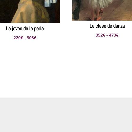
La clase de danza
La joven de la perla
Rango
352
€
-
473
€
Rango
220
€
-
303
€
de
de
precio
precios:
desde
desde
352€
220€
hasta
hasta
473€
303€