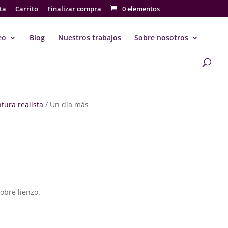
ta
Carrito
Finalizar compra
0 elementos
eo
Blog
Nuestros trabajos
Sobre nosotros
ntura realista
/ Un día más
s
go
ios:
sobre lienzo.
de
€
a