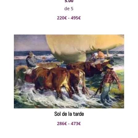
5.00
de 5
Rango
220
€
-
495
€
de
precios:
desde
220€
hasta
495€
Sol de la tarde
Rango
286
€
-
473
€
de