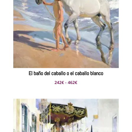
El baño del caballo o el caballo blanco
Rango
242
€
-
462
€
de
precios:
desde
242€
hasta
462€