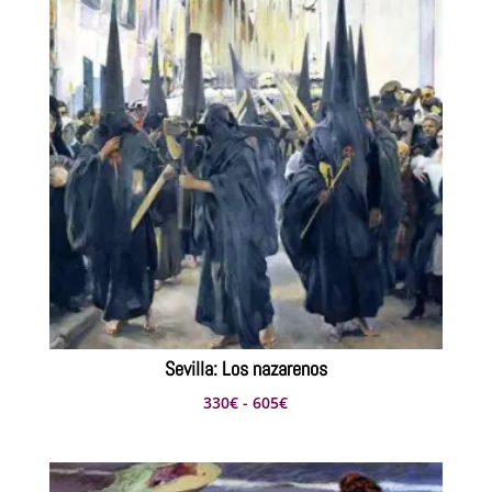
Sevilla: Los nazarenos
Rango
330
€
-
605
€
de
precios:
desde