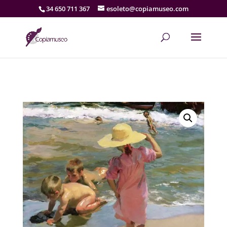
34 650 711 367
esoleto@copiamuseo.com