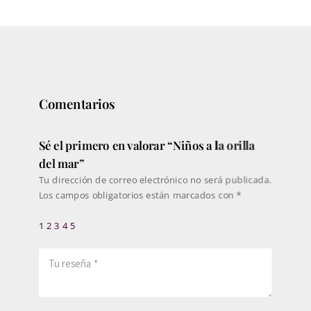
precios:
desde
286€
hasta
473€
Comentarios
Sé el primero en valorar “Niños a la orilla
del mar”
Tu dirección de correo electrónico no será publicada.
Los campos obligatorios están marcados con
*
1
2
3
4
5