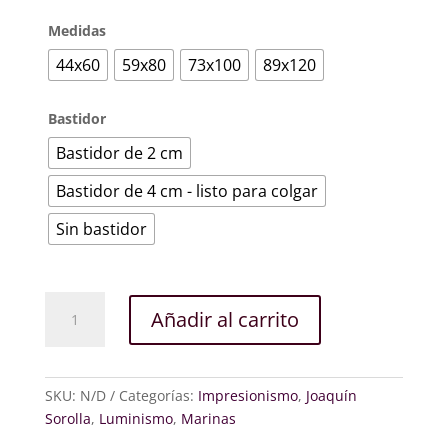
Medidas
44x60
59x80
73x100
89x120
Bastidor
Bastidor de 2 cm
Bastidor de 4 cm - listo para colgar
Sin bastidor
Niños
Añadir al carrito
a
la
orilla
del
SKU:
N/D
Categorías:
Impresionismo
,
Joaquín
mar
Sorolla
,
Luminismo
,
Marinas
cantidad