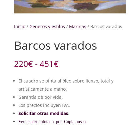
Inicio
/
Géneros y estilos
/
Marinas
/ Barcos varados
Barcos varados
Rango
220
€
-
451
€
de
precios:
El cuadro se pinta al óleo sobre lienzo, total y
desde
artísticamente a mano.
220€
hasta
Garantía de por vida.
451€
Los precios incluyen IVA.
Solicitar otras medidas
.
Ver cuadro pintado por Copiamuseo