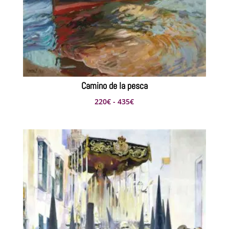
Camino de la pesca
Rango
220
€
-
435
€
de
precios:
desde
220€
hasta
435€