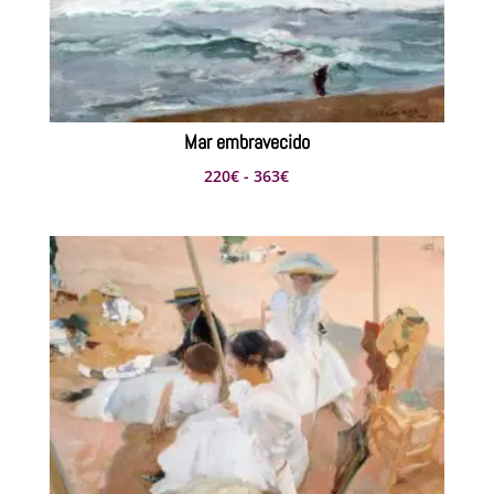
Mar embravecido
Rango
220
€
-
363
€
de
precios:
desde
220€
hasta
363€