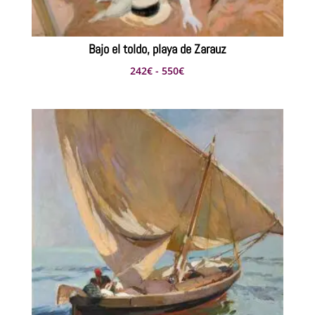
Bajo el toldo, playa de Zarauz
Rango
242
€
-
550
€
de
precios:
desde
242€
hasta
550€