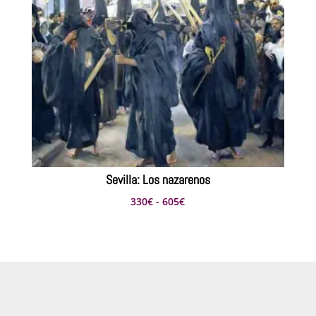
Sevilla: Los nazarenos
Rango
330
€
-
605
€
de
precios:
desde
330€
hasta
605€