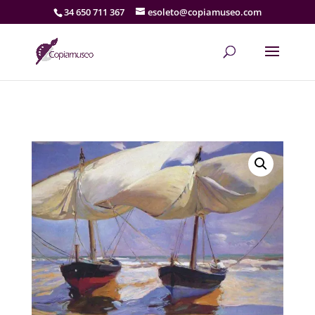
34 650 711 367
esoleto@copiamuseo.com