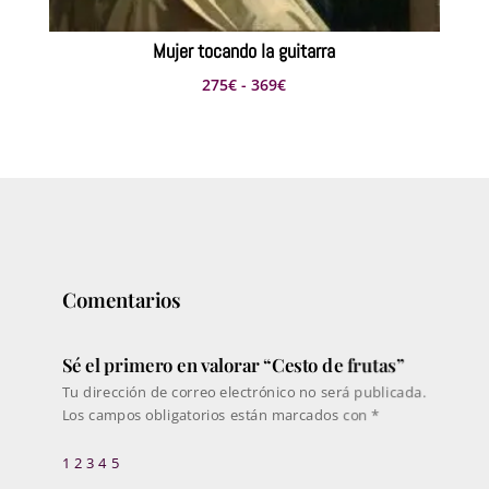
Mujer tocando la guitarra
Rango
275
€
-
369
€
de
precios:
desde
275€
hasta
369€
Comentarios
Sé el primero en valorar “Cesto de frutas”
Tu dirección de correo electrónico no será publicada.
Los campos obligatorios están marcados con
*
1
2
3
4
5