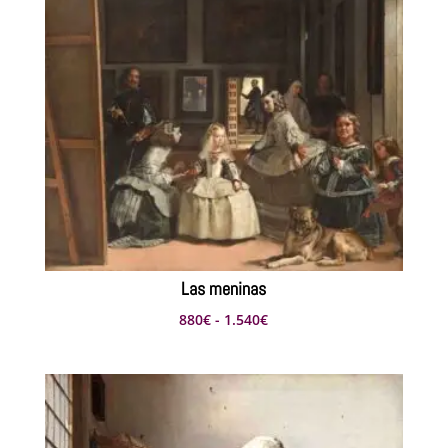
Las meninas
Rango
880
€
-
1.540
€
de
precios:
desde
880€