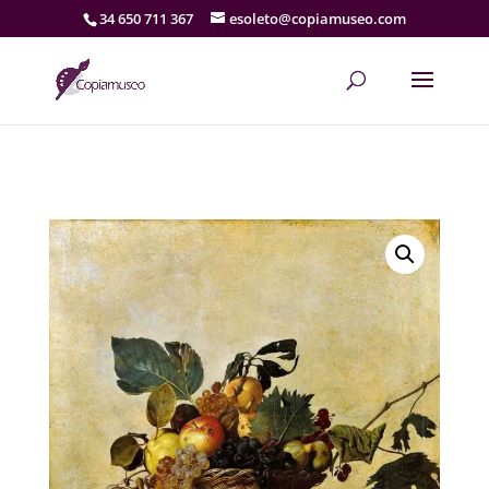
34 650 711 367
esoleto@copiamuseo.com