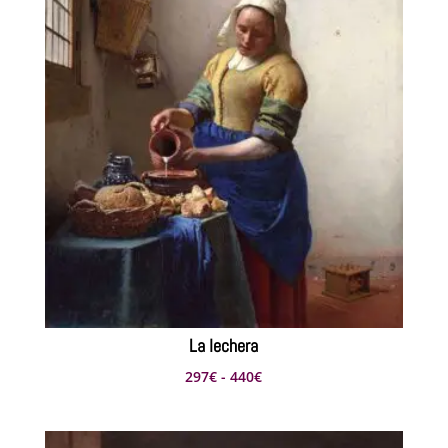
hasta
1.540€
La lechera
Rango
297
€
-
440
€
de
precios: