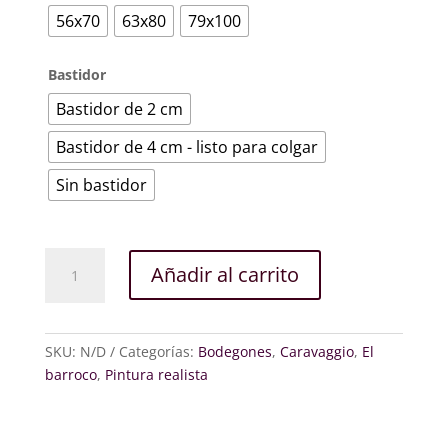
56x70
63x80
79x100
Bastidor
Bastidor de 2 cm
Bastidor de 4 cm - listo para colgar
Sin bastidor
Cesto
Añadir al carrito
de
frutas
cantidad
SKU:
N/D
Categorías:
Bodegones
,
Caravaggio
,
El
barroco
,
Pintura realista