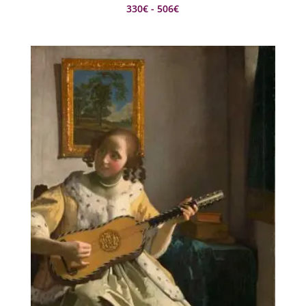
Rango
330
€
-
506
€
de
precios:
desde
330€
hasta
506€