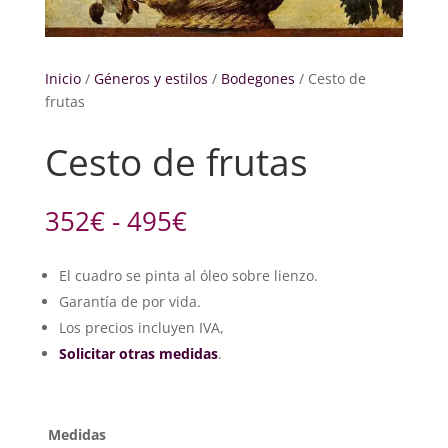
Inicio
/
Géneros y estilos
/
Bodegones
/ Cesto de
frutas
Cesto de frutas
Rango
352
€
-
495
€
de
precios:
El cuadro se pinta al óleo sobre lienzo.
desde
Garantía de por vida.
352€
hasta
Los precios incluyen IVA,
495€
Solicitar otras medidas
.
Medidas