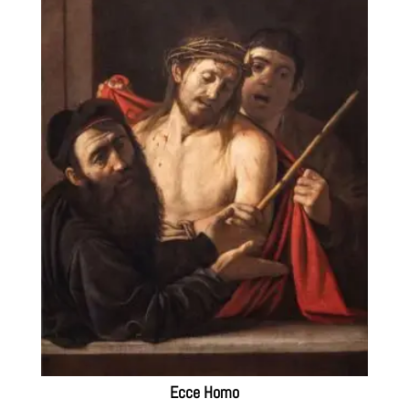
desde
297€
hasta
440€
Ecce Homo