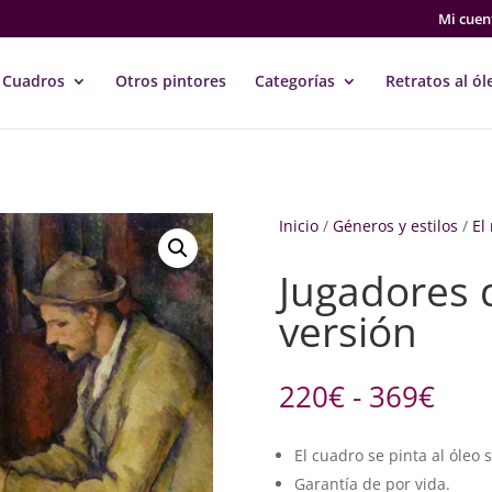
Mi cuen
Cuadros
Otros pintores
Categorías
Retratos al ól
Inicio
/
Géneros y estilos
/
El
Jugadores d
versión
Ran
220
€
-
369
€
de
prec
El cuadro se pinta al óleo 
des
Garantía de por vida.