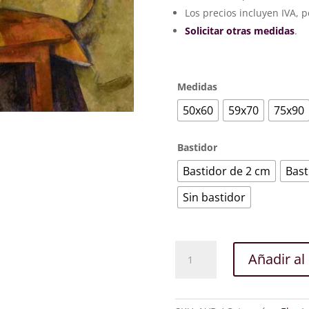
220
hast
Los precios incluyen IVA, p
369
Solicitar otras medidas
.
Medidas
50x60
59x70
75x90
Bastidor
Bastidor de 2 cm
Bast
Sin bastidor
Jugadores
Añadir al 
de
cartas
-