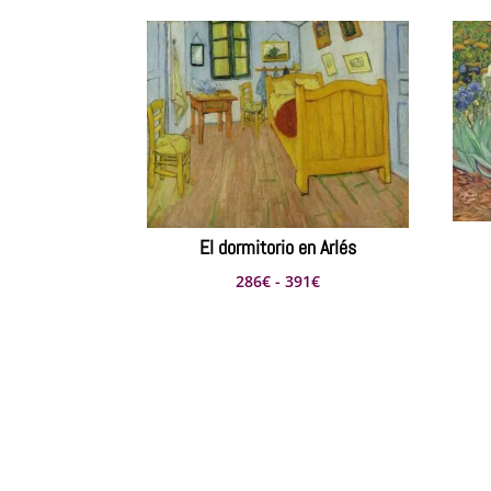
El dormitorio en Arlés
Rango
286
€
-
391
€
de
precios:
desde
286€
hasta
391€