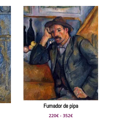
Fumador de pipa
Rango
220
€
-
352
€
de
precios:
s:
desde