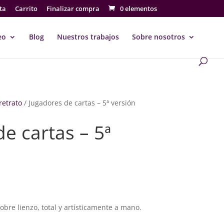
ta
Carrito
Finalizar compra
0 elementos
eo
Blog
Nuestros trabajos
Sobre nosotros
 retrato
/ Jugadores de cartas – 5ª versión
e cartas – 5ª
go
ios:
sobre lienzo, total y artísticamente a mano.
de