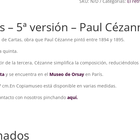
5ª
SKU:
N/D
Categorías:
El ret
versión
cantidad
s – 5ª versión – Paul Cézan
 de Cartas, obra que Paul Cézanne pintó entre 1894 y 1895.
a quinta.
tir de la tercera, Cézanne simplifica la composición, reduciéndolos
ta
y se encuentra en el
Museo de Orsay
en París.
7 cm
.En Copiamuseo está disponible en varias medidas.
contacto con nosotros pinchando
aquí.
onados