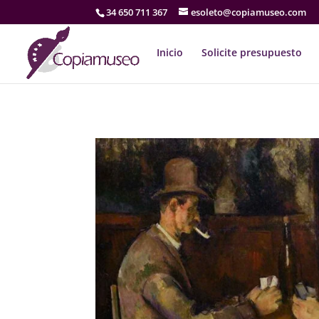
34 650 711 367
esoleto@copiamuseo.com
Inicio
Solicite presupuesto