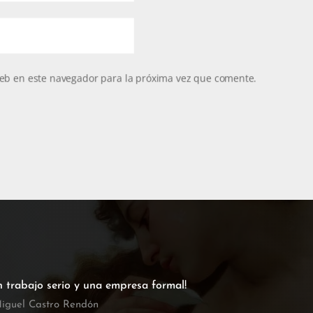
eb en este navegador para la próxima vez que comente.
n trabajo serio y una empresa formal!
iguel Castro Rendón