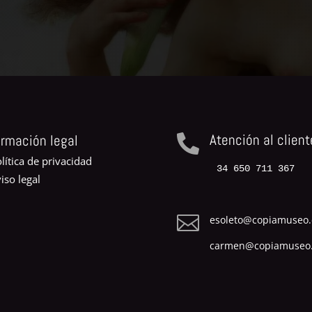
Atención al client
ormación legal

lítica de privacidad
34 650 711 367
iso legal

esoleto@copiamuseo
carmen@copiamuseo