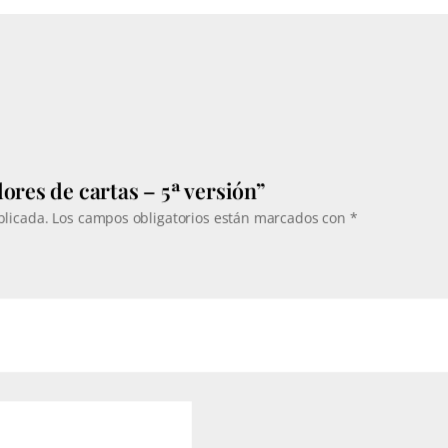
desde
220€
hasta
358€
ores de cartas – 5ª versión”
blicada.
Los campos obligatorios están marcados con
*