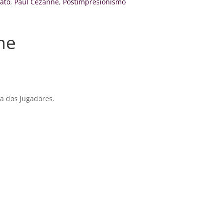
rato
,
Paul Cézanne
,
Postimpresionismo
ne
 a dos jugadores.