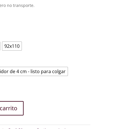
€
a
ero no transporte.
€
92x110
idor de 4 cm - listo para colgar
carrito