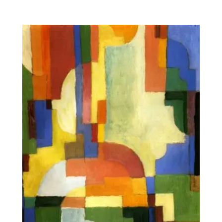
de
precios:
desde
220€
hasta
391€