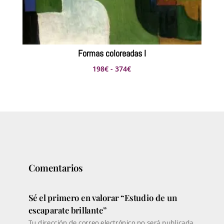
Formas coloreadas I
Rango
198
€
-
374
€
de
precios:
desde
198€
hasta
374€
Comentarios
Sé el primero en valorar “Estudio de un
escaparate brillante”
Tu dirección de correo electrónico no será publicada.