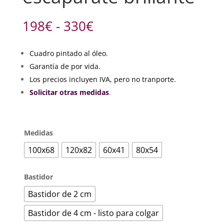
Rango
198
€
-
330
€
de
precios:
Cuadro pintado al óleo.
desde
Garantía de por vida.
198€
hasta
Los precios incluyen IVA, pero no tranporte.
330€
Solicitar otras medidas
.
Medidas
100x68
120x82
60x41
80x54
Bastidor
Bastidor de 2 cm
Bastidor de 4 cm - listo para colgar