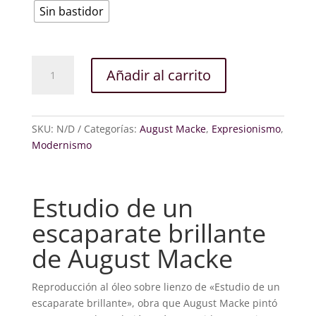
Sin bastidor
Estudio
Añadir al carrito
de
un
escaparate
brillante
SKU:
N/D
Categorías:
August Macke
,
Expresionismo
,
cantidad
Modernismo
Estudio de un
escaparate brillante
de August Macke
Reproducción al óleo sobre lienzo de «Estudio de un
escaparate brillante», obra que August Macke pintó