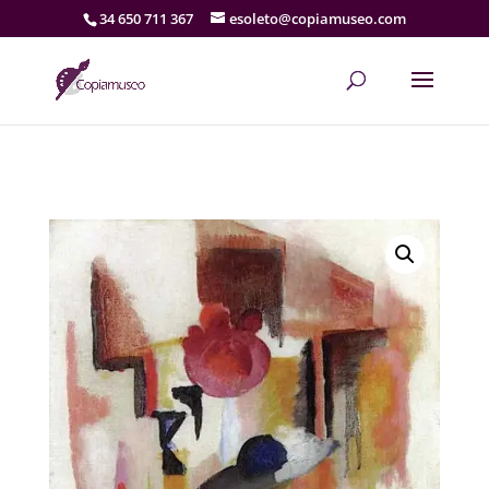
34 650 711 367
esoleto@copiamuseo.com