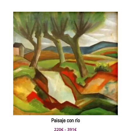
de
precios:
desde
220€
hasta
358€
Paisaje con río
Rango
220
€
-
391
€