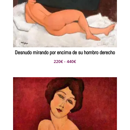
Desnudo mirando por encima de su hombro derecho
Rango
220
€
-
440
€
de
precios:
desde
220€
hasta
440€